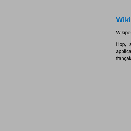
Wik
Wikiped
Hop, a
applic
françai