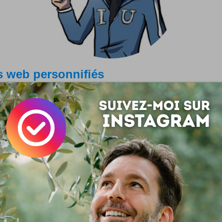
s web personnifiés
us grands sites web du monde, les plus lourds du web social
nages façon bédé !
ok, Twitter, MySpace, Google, YouTube, Wikipedia... Image or
ternet University Cast.