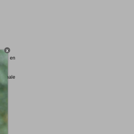
X
 ... en
iginale