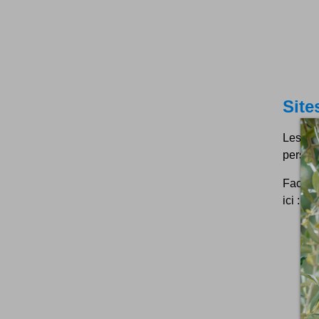
Site
Les pl
person
Facebo
ici : In