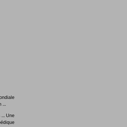
ondiale
 ...
 ... Une
opédique