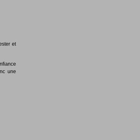
ester et
nfiance
onc une