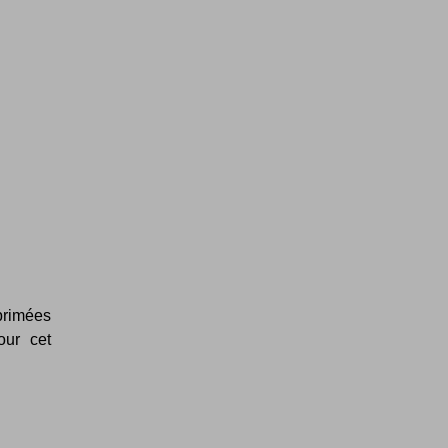
primées
our cet