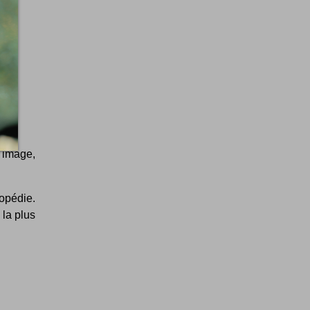
 image,
lopédie.
 la plus