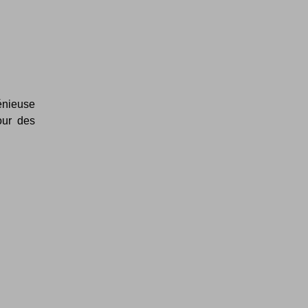
énieuse
our des