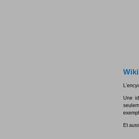
Wiki
L'encyc
Une id
seulem
exempla
Et auss