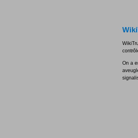
Wiki
WikiTru
contrôl
On a e
aveugl
signali