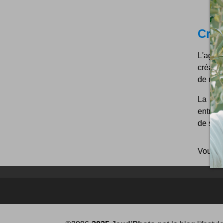
Crea
L'agen
créatio
de not
La cré
entrepr
de site
Vous p