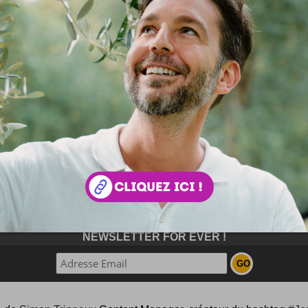
tion site internet Bergerac
ce qui édite ce site c'est Buzzistic, implantée à Bergerac 
n de sites Internet de haute qualité ... tour d'horizon des com
re webagency :)
ation de site internet sur Bergerac et ses environs, dédi
ises et aux particuliers, nous pouvons réaliser pour vous tous l
s web possibles. Nous développons toutes nos...
ouvez aussi parcourir le blog
au hasard
!
NEWSLETTER FOR EVER !