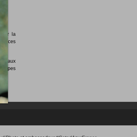
pour la
pétences
ées aux
es types