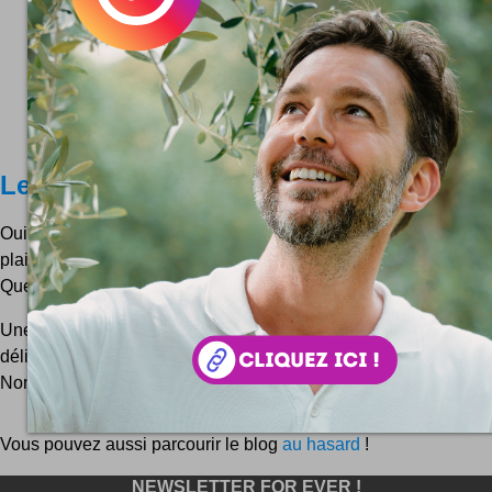
Le Spam : source de stress
Oui, je n'y vais pas par quatre chemins, ni même douze : l
plaie innommable qui me plombe littéralement l'atmosph
Quelques pistes pour en venir à bout ...
Une fois n'est pas coutume, je ne vous parlerai pas ici de spa
délicat que maîtrisent avec doigté les vendeurs de pilules les
Non, je parle bien du Spam, ce jambon (trop) é...
Vous pouvez aussi parcourir le blog
au hasard
!
NEWSLETTER FOR EVER !