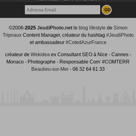
©2006-
2025
JeudiPhoto.net
le
blog lifestyle
de
Simon
Tripnaux
Content Manager, créateur du hashtag
#JeudiPhoto
et ambassadeur
#CotedAzurFrance
créateur de
Wekidea
ex Consultant SEO à Nice - Cannes -
Monaco - Photographe - Responsable Com' #COMTERR
Beaulieu-sur-Mer
- 06 32 64 61 33