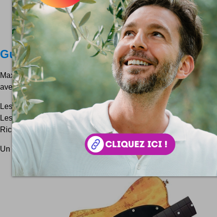
Guitaristes de légende
Max Dalton est un illustrateur Argentin. Il réalise une super c
avec les guitaristes les plus cultes du monde !
Les plus grands guitaristes de tous les temps figurent sur cette
Lessons : Frank Zappa, George Harrison, Slash, Jimi H
Richards, Jimmy Page, Stevie Ray Vaughan, Eric Clapton, Mark
Un plan
#Rock
à me conseiller ?
Contact
!