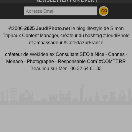
NEWSLETTER FOR EVER !
©2006-
2025
JeudiPhoto.net
le
blog lifestyle
de
Simon
Tripnaux
Content Manager, créateur du hashtag
#JeudiPhoto
et ambassadeur
#CotedAzurFrance
créateur de
Wekidea
ex Consultant SEO à Nice - Cannes -
Monaco - Photographe - Responsable Com' #COMTERR
Beaulieu-sur-Mer
- 06 32 64 61 33