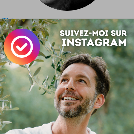
leThingz
n chouette projet web pour sublimer les instants magiques de n
r le ciel étoilé, entendre les oiseaux chanter, trouver une so
k inédite : les joies simples de l'existence sont partout planqu
its détails du quotidien. Si on prend...