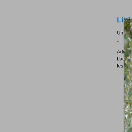
Litt
Un bie
...
Admire
backlin
les pet