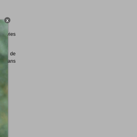
X
os vies
urce de
ées dans