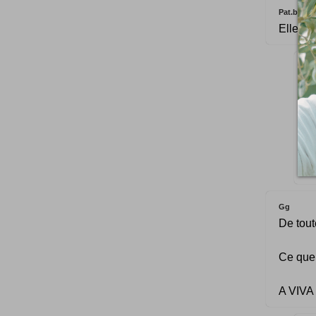
Pat.be
Elle se
Te
Je
S
E
P
Gg
De toute
Ce que 
A VIV