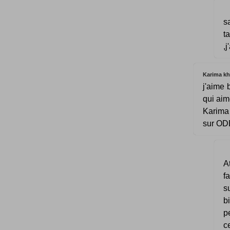
s
t
,
Karima k
j'aime 
qui aim
Karima 
sur O
A
f
s
b
p
c