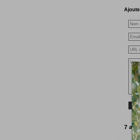
Ajoutez
7 avi