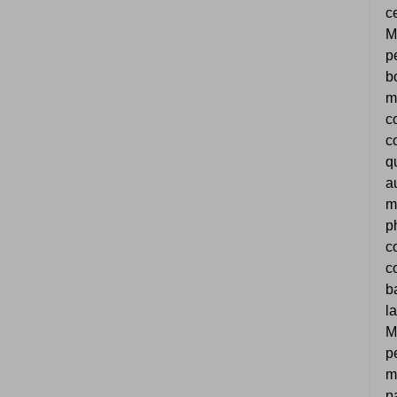
c
M
p
b
m
c
c
q
a
m
p
c
c
b
l
M
p
m
p