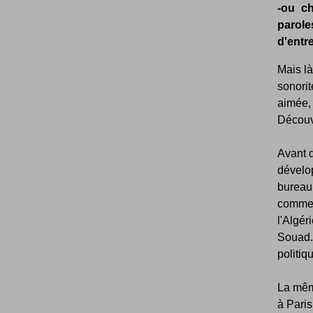
-ou c
parole
d'entre
Mais là
sonorit
aimée, 
Découv
Avant 
dévelop
bureau
comme 
l'Algér
Souad. 
politiq
La mêm
à Paris