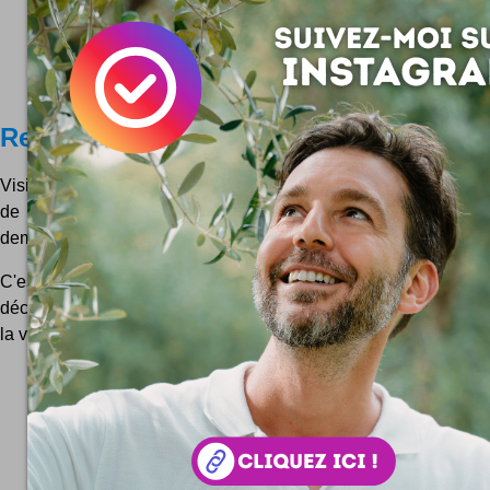
Revendicart
Vision amusante et amusée des périls de la vie, Revendicart r
de la gueulante sur sticker. Dit comme ça, c'est pas clair. A
demandé de tout vous raconter ! :)
C'est quoi le concept Revendicart en quelques mots ? 2 j
décidés à dénoncer, hurler, rigoler sur toutes les petites chos
la vie, le tout par sticker ! Cela fait parfois...