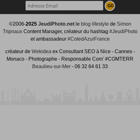
©2006-
2025
JeudiPhoto.net
le
blog lifestyle
de
Simon
Tripnaux
Content Manager, créateur du hashtag
#JeudiPhoto
et ambassadeur
#CotedAzurFrance
créateur de
Wekidea
ex Consultant SEO à Nice - Cannes -
Monaco - Photographe - Responsable Com' #COMTERR
Beaulieu-sur-Mer
- 06 32 64 61 33