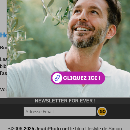
Housse MacBook BookBook
BookBook c'est une housse un peu spéciale pour MacBook ...
Les addicts des produits Apple vont pouvoir se planquer f
bibliothèque avec cette housse de rangement ! Tout en cui
l'aspect d'un vieux livre poussiéreux, genre grimoire du...
Vous pouvez aussi parcourir le blog
au hasard
!
NEWSLETTER FOR EVER !
©2006-
2025
JeudiPhoto.net
le
blog lifestyle
de
Simon