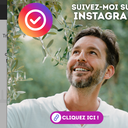
NEWSLETTER FOR EVER !
©2006-
2025
JeudiPhoto.net
le
blog lifestyle
de
Simon
Tripnaux
Content Manager, créateur du hashtag
#JeudiPhoto
et ambassadeur
#CotedAzurFrance
créateur de
Wekidea
ex Consultant SEO à Nice - Cannes -
Monaco - Photographe - Responsable Com' #COMTERR
Beaulieu-sur-Mer
- 06 32 64 61 33