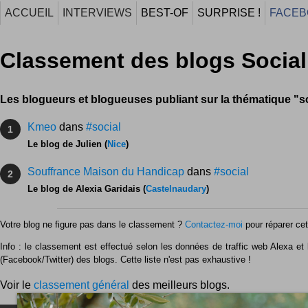
ACCUEIL
INTERVIEWS
BEST-OF
SURPRISE !
FACEB
Classement des blogs Social
Les blogueurs et blogueuses publiant sur la thématique "s
Kmeo
dans
#social
1
Le blog de Julien (
Nice
)
Souffrance Maison du Handicap
dans
#social
2
Le blog de Alexia Garidais (
Castelnaudary
)
Votre blog ne figure pas dans le classement ?
Contactez-moi
pour réparer cet 
Info : le classement est effectué selon les données de traffic web Alexa et l
(Facebook/Twitter) des blogs. Cette liste n'est pas exhaustive !
Voir le
classement général
des meilleurs blogs.