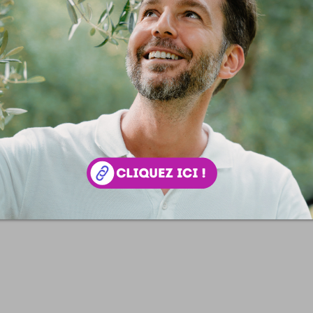
e
de
Simon Tripnaux
Content Manager, créateur du hashtag
#Je
Nice - Cannes - Monaco - Photographe - Responsable Com'