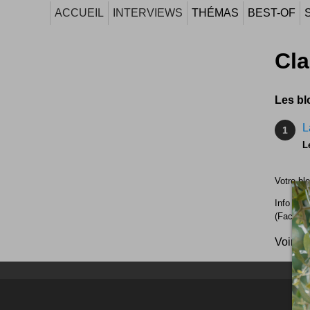
ACCUEIL
INTERVIEWS
THÉMAS
BEST-OF
Cl
Les bl
L
1
L
Votre bl
Info : l
(Faceboo
Voir le