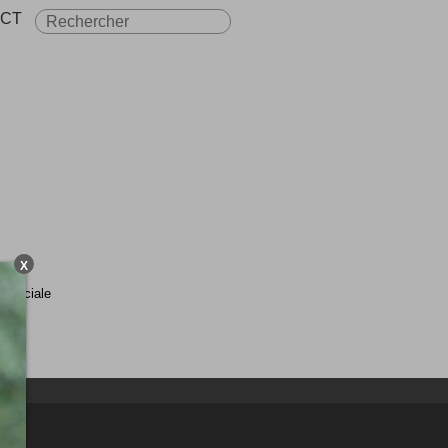
CT
X
e sociale