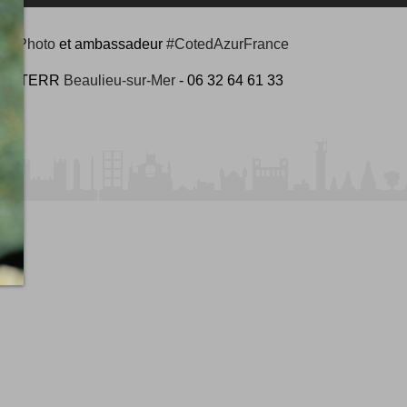
udiPhoto
et ambassadeur
#CotedAzurFrance
 #COMTERR
Beaulieu-sur-Mer
- 06 32 64 61 33