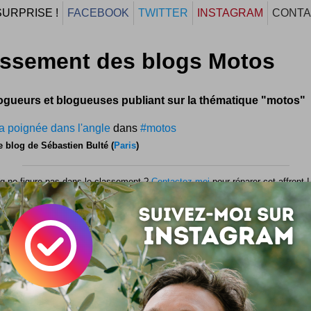
SURPRISE !
FACEBOOK
TWITTER
INSTAGRAM
CONTA
assement des blogs Motos
ogueurs et blogueuses publiant sur la thématique "motos"
a poignée dans l'angle
dans
#motos
e blog de Sébastien Bulté (
Paris
)
og ne figure pas dans le classement ?
Contactez-moi
pour réparer cet affront !
e classement est effectué selon les données de traffic web Alexa et l'influenc
k/Twitter) des blogs. Cette liste n'est pas exhaustive !
classement général
des meilleurs blogs.
NEWSLETTER FOR EVER !