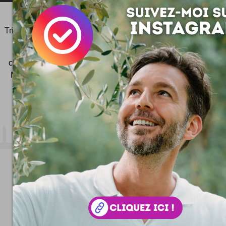
©2006-
2025
JeudiPhoto.net
le
blog lifestyle
de
Simon
Tripnaux
Content Manager, créateur du hashtag
#JeudiPhoto
et ambassadeur
#CotedAzurFrance
créateur de
Wekidea
ex Consultant SEO à Nice - Cannes -
Monaco - Photographe - Responsable Com' #COMTERR
Beaulieu-sur-Mer
- 06 32 64 61 33