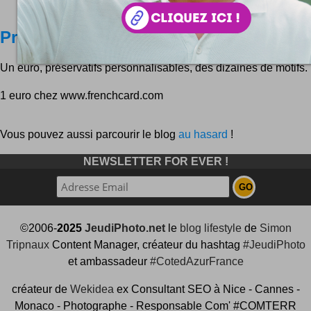
Préservatif " le pape a dit non "
Un euro, préservatifs personnalisables, des dizaines de motifs.
1 euro chez www.frenchcard.com
Vous pouvez aussi parcourir le blog
au hasard
!
NEWSLETTER FOR EVER !
©2006-
2025
JeudiPhoto.net
le
blog lifestyle
de
Simon
Tripnaux
Content Manager, créateur du hashtag
#JeudiPhoto
et ambassadeur
#CotedAzurFrance
créateur de
Wekidea
ex Consultant SEO à Nice - Cannes -
Monaco - Photographe - Responsable Com' #COMTERR