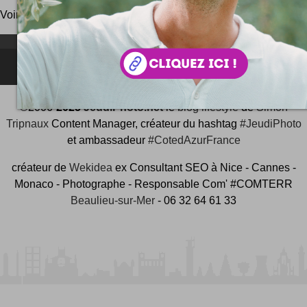
Voir le
classement général
des meilleurs blogs.
NEWSLETTER FOR EVER !
©2006-
2025
JeudiPhoto.net
le
blog lifestyle
de
Simon
Tripnaux
Content Manager, créateur du hashtag
#JeudiPhoto
et ambassadeur
#CotedAzurFrance
créateur de
Wekidea
ex Consultant SEO à Nice - Cannes -
Monaco - Photographe - Responsable Com' #COMTERR
Beaulieu-sur-Mer
- 06 32 64 61 33