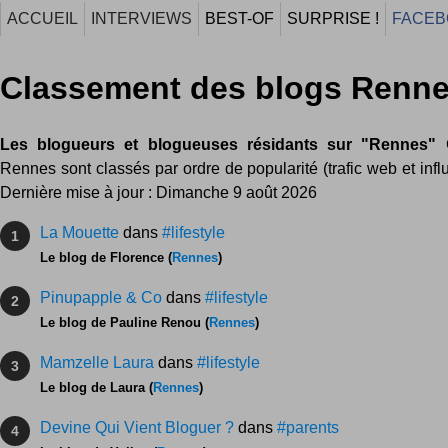
ACCUEIL
INTERVIEWS
BEST-OF
SURPRISE !
FACEB
Classement des blogs Renn
Les blogueurs et blogueuses résidants sur "Rennes"
C
Rennes sont classés par ordre de popularité (trafic web et infl
Dernière mise à jour : Dimanche 9 août 2026
La Mouette
dans
#lifestyle
1
Le blog de Florence (
Rennes
)
Pinupapple & Co
dans
#lifestyle
2
Le blog de Pauline Renou (
Rennes
)
Mamzelle Laura
dans
#lifestyle
3
Le blog de Laura (
Rennes
)
Devine Qui Vient Bloguer ?
dans
#parents
4