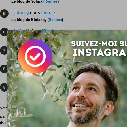
Le blog de Yolina (
Rennes
)
Elofancy
dans
#mode
5
Le blog de Elofancy (
Rennes
)
Maella B
dans
#lifestyle
6
Le blog de Maëlla (
Rennes
)
Koalisa
dans
#lifestyle
7
Le blog de Koalisa (
Rennes
)
Juliette Kitsch
dans
#mode
8
Le blog de Juliette (
Rennes
)
Sourires Nomades
dans
#voyages
9
Le blog de Charly (
Rennes
)
Votre blog ne figure pas dans le classement ?
Contactez-moi
pour réparer cet 
Info : le classement est effectué selon les données de traffic web Alexa et l
(Facebook/Twitter) des blogs. Cette liste n'est pas exhaustive !