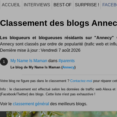
ACCUEIL
INTERVIEWS
BEST-OF
SURPRISE !
FACEB
Classement des blogs Anne
Les blogueurs et blogueuses résidants sur "Annecy"
C
Annecy sont classés par ordre de popularité (trafic web et infl
Dernière mise à jour : Vendredi 7 août 2026
My Name Is Maman
dans
#parents
1
Le blog de My Name Is Maman (
Annecy
)
Votre blog ne figure pas dans le classement ?
Contactez-moi
pour réparer cet 
Info : le classement est effectué selon les données de traffic web Alexa et l
(Facebook/Twitter) des blogs. Cette liste n'est pas exhaustive !
Voir le
classement général
des meilleurs blogs.
NEWSLETTER FOR EVER !