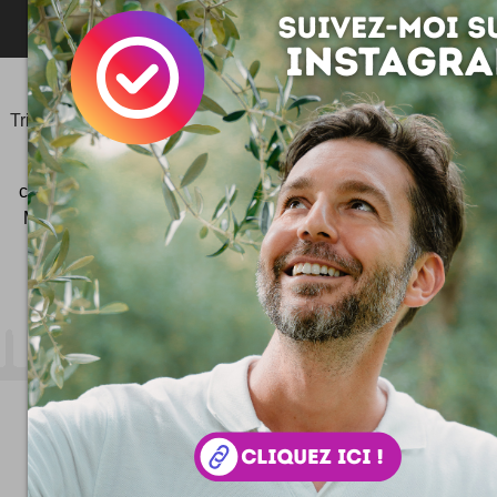
©2006-
2025
JeudiPhoto.net
le
blog lifestyle
de
Simon
Tripnaux
Content Manager, créateur du hashtag
#JeudiPhoto
et ambassadeur
#CotedAzurFrance
créateur de
Wekidea
ex Consultant SEO à Nice - Cannes -
Monaco - Photographe - Responsable Com' #COMTERR
Beaulieu-sur-Mer
- 06 32 64 61 33