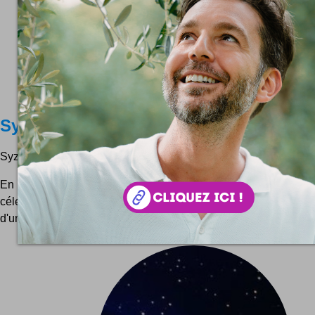
Syzygy
Syzygy c'est joli ! Mais Syzygy c'est quoi ?
En astronomie, un Syzygy représente le moment où trois as
célestes) ou plus de trois astres sont alignés. Quand cela se pro
d'un Syzygy, comme celui que vous pouvez admirez...