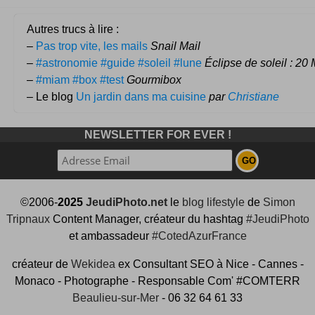
Autres trucs à lire :
–
Pas trop vite, les mails
Snail Mail
–
#astronomie #guide #soleil #lune
Éclipse de soleil : 20
–
#miam #box #test
Gourmibox
– Le blog
Un jardin dans ma cuisine
par
Christiane
NEWSLETTER FOR EVER !
©2006-
2025
JeudiPhoto.net
le
blog lifestyle
de
Simon
Tripnaux
Content Manager, créateur du hashtag
#JeudiPhoto
et ambassadeur
#CotedAzurFrance
créateur de
Wekidea
ex Consultant SEO à Nice - Cannes -
Monaco - Photographe - Responsable Com' #COMTERR
Beaulieu-sur-Mer
- 06 32 64 61 33