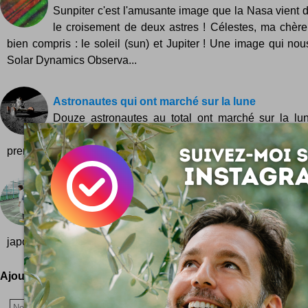
Sunpiter c'est l'amusante image que la Nasa vient d
le croisement de deux astres ! Célestes, ma chèr
bien compris : le soleil (sun) et Jupiter ! Une image qui nou
Solar Dynamics Observa...
Astronautes qui ont marché sur la lune
Douze astronautes au total ont marché sur la lun
moment ! Voici la liste par date chronologique d
premiers marcheurs lunaires de la Nasa. On notera...
Le vrai sac du routard
Mieux encore : le cultissime sac à dos du guide d
enfin dans la vraie vie ! Et c'est une fois de plus à
japonnais que nous devons cette édifiante réalisation. Le...
Ajoutez votre avis !