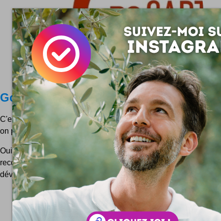
Google achète reCAPTCHA
C'est l'acquisition du jour : reCAPTCHA acheté par Google ..
on parle beaucoup de Google Books ?
Oui parce que biensûr c'est la technologie qui intéresse 
reconnaissance de caractères "imprimés" est un axe i
développer Google Livres ... A lire à ce propos (Anglais) : Teac..