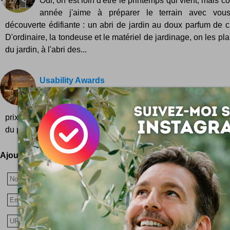
Oui, on est loin d'être le printemps qui vient, mais
année j'aime à préparer le terrain avec vou
découverte édifiante : un abri de jardin au doux parfum de 
D'ordinaire, la tondeuse et le matériel de jardinage, on les p
du jardin, à l'abri des...
Usability Awards
AGConsult lance le concours des sites Web bel
conviviaux pour les Belgian Web Usability Awards 2
prix en tout réservés uniquement à des webmasters de Belgi
du public Site Web...
Ajoutez votre avis !