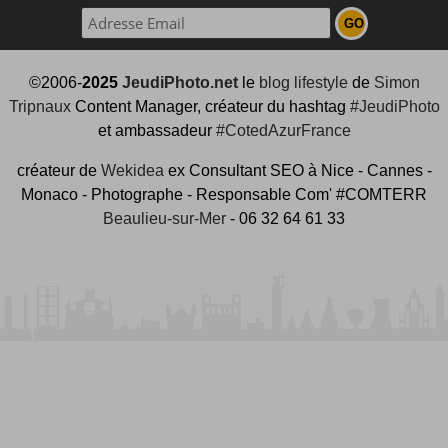
©2006-
2025
JeudiPhoto.net
le
blog lifestyle
de
Simon
Tripnaux
Content Manager, créateur du hashtag
#JeudiPhoto
et ambassadeur
#CotedAzurFrance
créateur de
Wekidea
ex Consultant SEO à Nice - Cannes -
Monaco - Photographe - Responsable Com' #COMTERR
Beaulieu-sur-Mer
- 06 32 64 61 33