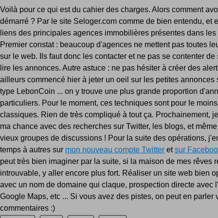
Voilà pour ce qui est du cahier des charges. Alors comment av
démarré ? Par le site Seloger.com comme de bien entendu, et e
liens des principales agences immobilières présentes dans le
Premier constat : beaucoup d'agences ne mettent pas toutes l
sur le web. Ils faut donc les contacter et ne pas se contenter d
lire les annonces. Autre astuce : ne pas hésiter à créer des alert
ailleurs commencé hier à jeter un oeil sur les petites annonces s
type LebonCoin ... on y trouve une plus grande proportion d'a
particuliers. Pour le moment, ces techniques sont pour le moins
classiques. Rien de très compliqué à tout ça. Prochainement, je
ma chance avec des recherches sur Twitter, les blogs, et même
vieux groupes de discussions ! Pour la suite des opérations, j'e
temps à autres sur
mon nouveau compte Twitter
et
sur Faceboo
peut très bien imaginer par la suite, si la maison de mes rêves r
introuvable, y aller encore plus fort. Réaliser un site web bien
avec un nom de domaine qui claque, prospection directe avec l
Google Maps, etc ... Si vous avez des pistes, on peut en parler v
commentaires :)