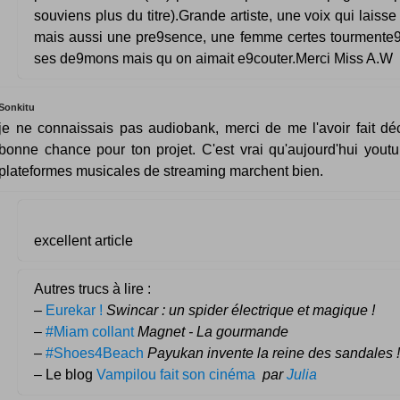
souviens plus du titre).Grande artiste, une voix qui laiss
mais aussi une pre9sence, une femme certes tourmente9
ses de9mons mais qu on aimait e9couter.Merci Miss A.W
Sonkitu
je ne connaissais pas audiobank, merci de me l'avoir fait déc
bonne chance pour ton projet. C'est vrai qu'aujourd'hui youtu
plateformes musicales de streaming marchent bien.
excellent article
Autres trucs à lire :
–
Eurekar !
Swincar : un spider électrique et magique !
–
#Miam collant
Magnet - La gourmande
–
#Shoes4Beach
Payukan invente la reine des sandales !
– Le blog
Vampilou fait son cinéma
par
Julia