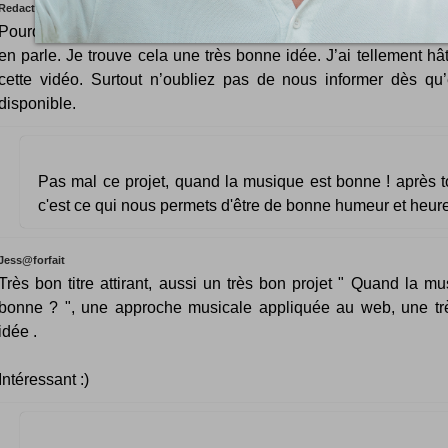
Redacteur co
Pourquoi ne pas être au courant de ton projet alors que chaqu
en parle. Je trouve cela une très bonne idée. J’ai tellement hâ
cette vidéo. Surtout n’oubliez pas de nous informer dès qu’
disponible.
Pas mal ce projet, quand la musique est bonne ! après t
c'est ce qui nous permets d'être de bonne humeur et heur
Jess@forfait
Très bon titre attirant, aussi un très bon projet " Quand la mu
bonne ? ", une approche musicale appliquée au web, une t
idée .
Intéressant :)