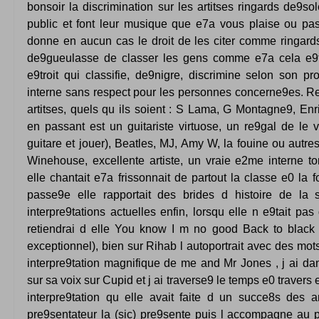
bonsoir la discrimination sur les artitses ringards de9sole
public et font leur musique que e7a vous plaise ou pa
donne en aucun cas le droit de les citer comme ringards
de9gueulasse de classer les gens comme e7a cela e9ta
e9troit qui classifie, de9nigre, discrimine selon son pr
interne sans respect pour les personnes concerne9es. Re
artitses, quels qu ils soient : S Lama, G Montagne9, Enr
en passant est un guitariste virtuose, un re9gal de le 
guitare et jouer), Beatles, MJ, Amy W, la fouine ou aut
Winehouse, excellente artiste, un vraie e2me interne to
elle chantait e7a frissonnait de partout la classe e0 la 
passe9e elle rapportait des brides d histoire de la
interpre9tations actuelles enfin, lorsqu elle n e9tait pa
retiendrai d elle You know I m no good Back to black 
exceptionnel), bien sur Rihab l autoportrait avec des mots 
interpre9tation magnifique de me and Mr Jones , j ai da
sur sa voix sur Cupid et j ai traverse9 le temps e0 travers 
interpre9tation qu elle avait faite d un succe8s des 
pre9sentateur la (sic) pre9sente puis l accompagne au 