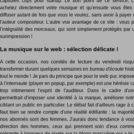
capsules clips pour startup. Le bon point de ce service, 
achetez directement votre musique et qu'ensuite vous êtes
diffuser autant de fois que vous le voulez, sans avoir à payer 
l'auteur compositeur. L'autre vrai avantage de ce site : vous
l'intégralité des morceaux, qui sont simplement protégés par 
surimpression !
La musique sur le web : sélection délicate !
A cette occasion, nos comités de lecture du vendredi risqu
transformer durant quelques semaines en
bureau d'écoute
histo
tout le monde ! Je pars du principe que pour le web pur, impo
à l'internaute (player en popup, par exemple) est une hérésie 
trop intimement l'esprit de l'auditeur. Dans le cadre d'u
permettrait d'imposer une identité à la marque, améliorer not
ciblant un public en particulier. Le débat fait d'ailleurs rage à 
faut bien se rendre compte d'une réalité édifiante : la majori
nos abonnés sont des femmes. J'aurais donc tendance à voul
direction des hommes, ceux qui prennent soin d'eux comm
présente à longueur de pixels sur la blogo masculine qui a le