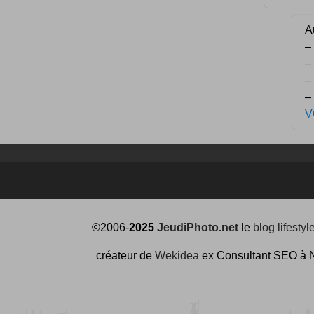
Au
–
–
–
–
V
©2006-
2025
JeudiPhoto.net
le
blog lifestyl
créateur de
Wekidea
ex Consultant SEO à 