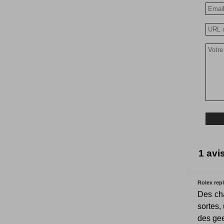
1 avi
Rolex repl
Des cha
sortes,
des gee