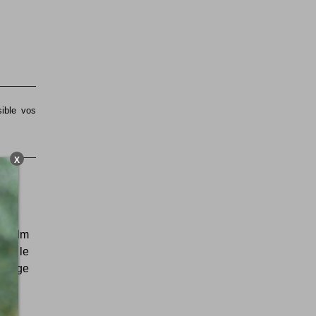
sible vos
X
e film
est le
: Serge