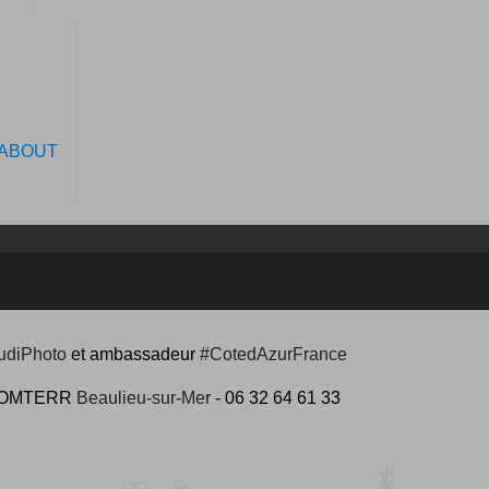
RABOUT
udiPhoto
et ambassadeur
#CotedAzurFrance
 #COMTERR
Beaulieu-sur-Mer
- 06 32 64 61 33