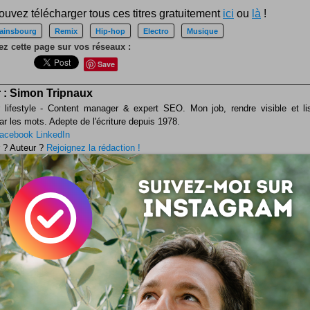
uvez télécharger tous ces titres gratuitement
ici
ou
là
!
ainsbourg
Remix
Hip-hop
Electro
Musique
z cette page sur vos réseaux :
Save
 :
Simon Tripnaux
 lifestyle - Content manager & expert SEO. Mon job, rendre visible et li
ar les mots. Adepte de l'écriture depuis 1978.
acebook
LinkedIn
 ? Auteur ?
Rejoignez la rédaction !
si ...
Teaser Serge Gainsbourg : vie héroïque
Premier teaser du film "Serge Gainsbourg : vie héroïque" l
dont vous avait déjà parlé, prévu pour 2010. Le réalisateur 
ateur Joann Sfar ... et voici déjà une petite vidéo ! Lire aussi 
bourg : Vie Héroïque [4 mai 2009]