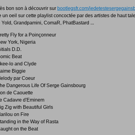
rès bon son à découvrir sur
bootlegsfr.com/jedetestesergegains
e un oeil sur cette playlist concoctée par des artistes de haut tal
Yold, Grandpamini, ComaR, PhatBastard ...
retty Fly for a Poinçonneur
ew York, Nigeria
nitials D.D.
omic Beat
kee-lo and Clyde
'aime Biggie
elody par Coeur
he Dangerous Life Of Serge Gainsbourg
on de Caouette
e Cadavre d'Eminem
ig Zig with Beautiful Girls
arilou on Fire
tanding in the Way of Rasta
aught on the Beat