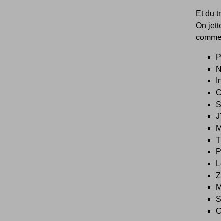
Et du t
On jett
comme 
P
N
I
C
S
J
M
T
P
L
Z
M
S
C