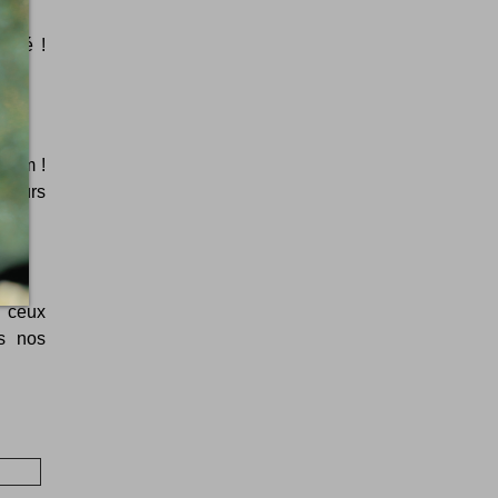
ensé !
.com !
uteurs
e ceux
us nos