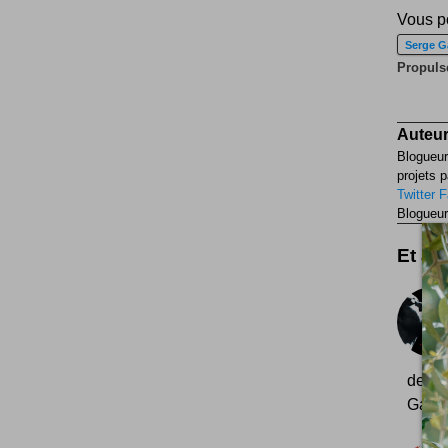
Vous po
Serge G
Propulse
Auteur
Blogueur
projets p
Twitter
F
Blogueur
Et aus
dessin
Gains