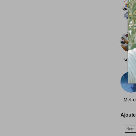
sont 
Metro
Ajoutez