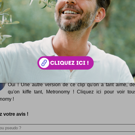
Logos Remix
Un remix de logos très très célèbres ... Vraiment bien p
Google, Wii, Nikon, Canon, Dell ... et d'autres :)
LourdSon
Du son, et du lourd ! Voilà ce qui vous attend sur Lourdson
Lourd Son c'est un projet de portail geek/urbain dont les a
totalement indépendants. Entendez...
Metronomy Radio Ladio 2009 [clip]
Oui ! Une autre version de ce clip qu'on a tant aimé, d
qu'on kiffe tant, Metronomy ! Cliquez ici pour voir to
nomy !
 votre avis !