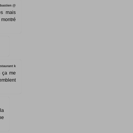
bastien @
es mais
 montré
staurant k
s ça me
semblent
la
ne