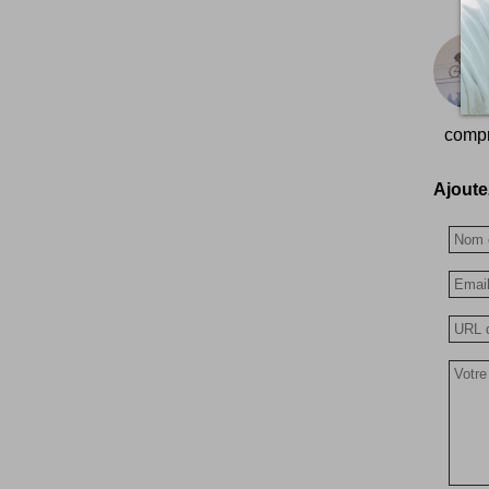
compr
Ajoutez