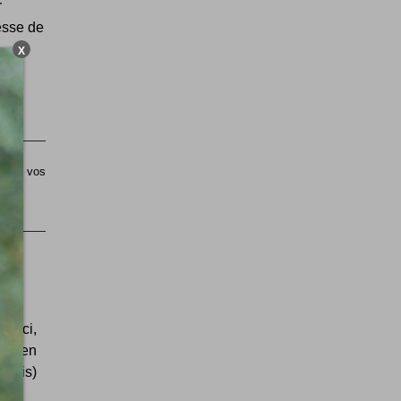
r
esse de
X
sible vos
té-ci,
rtie en
glais)