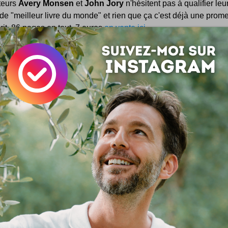
teurs
Avery Monsen
et
John Jory
n'hésitent pas à qualifier leu
e "meilleur livre du monde" et rien que ça c'est déjà une prom
rit. 86 pages en tout, 7 euros
en vente ici
Livre
Concept
soyez social :
Save
 :
Simon Tripnaux
 lifestyle - Content manager & expert SEO. Mon job, rendre visible et li
ar les mots. Adepte de l'écriture depuis 1978.
acebook
LinkedIn
 ? Auteur ?
Rejoignez la rédaction !
si ...
Smashing Book
Le fameux Smashing Magazine, blog US très suivi de ce co
annonce la sortie d'un livre ... en papier, oui : un livre ! So
mbre 2009, 313 pages et 11 chapitres ... Toutes les infos (en An
 The Upcoming...