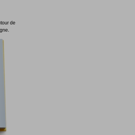
utour de
igne.