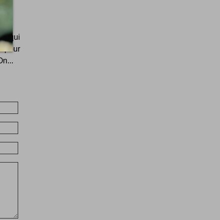
os qui
s pour
n...