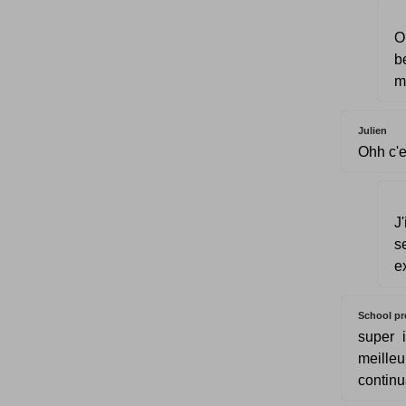
O
b
m'
Julien
Ohh c'e
J
s
e
School pr
super 
meilleu
continu