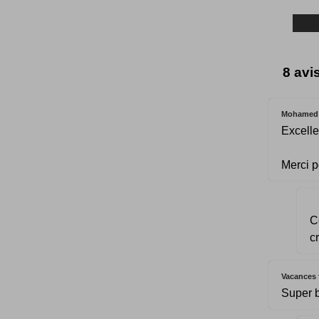
8 avi
Mohamed
Excelle
Merci p
C
c
Vacances 
Super b