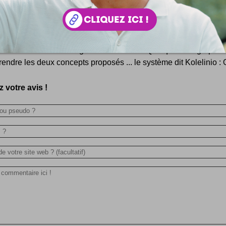
Vélos volants by Kolelinia Lab
Kolelinia Lab c'est de la recherche autour d'un projet de vél
circulent sur des lignes aériennes ... Quelques infographie
endre les deux concepts proposés ... le système dit Kolelinio : O
 votre avis !