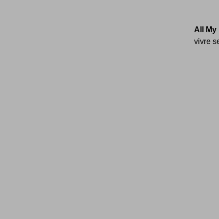
All My
vivre se