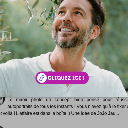
si ...
Variés Thés
Un petit thé ? Oui mais avec du beau sachet s'il vous plaît
beaux sachets de Madame sont servis ... Avec un hum
sh ! RoyalTea DemocraTea StripTea
Pretty Vases Collection
Des vases vraiment sympa dans cette Pretty Vases Collec
Hop, quelques photos des vases proposés dans la Pretty
ction de chez Domeau & Pérès ... .....
Miroir appareil photo
Le miroir photo un concept bien pensé pour réussi
autoportraits de tous les instants ! Vous n'avez qu'à le fixer
t voilà ! L'affaire est dans la boîte :) Une idée de JoJo Jau...