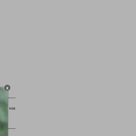
X
sible vos