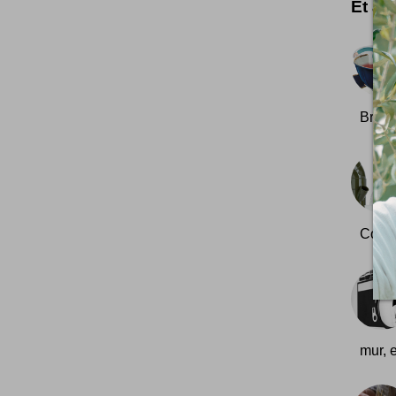
Et aus
Briti
Colle
mur, e