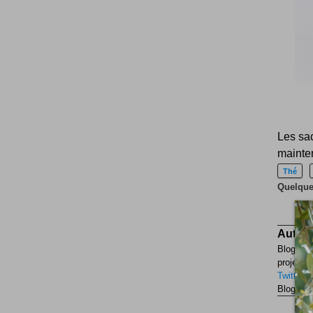
Les sac
mainten
Thé
Quelques
Auteur
Blogueur
projets p
Twitter
F
Blogueur