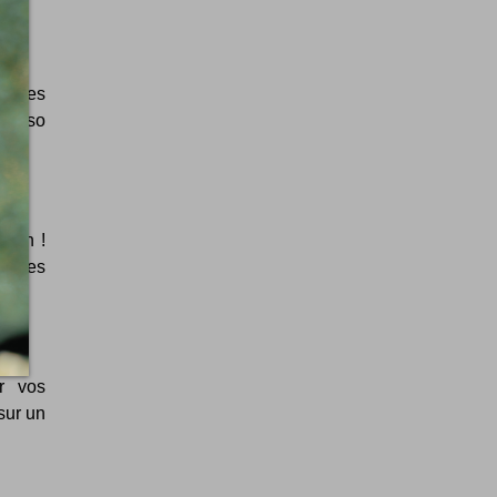
 ! Les
our so
tion !
 Vases
r vos
 sur un