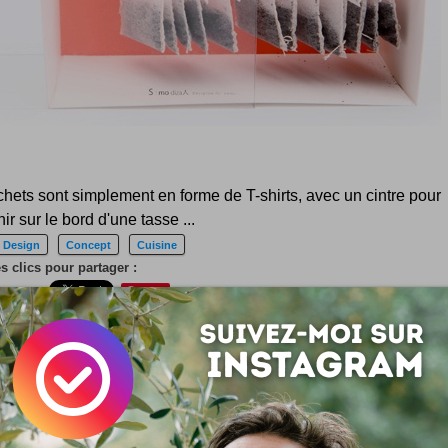
hets sont simplement en forme de T-shirts, avec un cintre pour
ir sur le bord d'une tasse ...
Design
Concept
Cuisine
 clics pour partager :
Save
 :
Simon Tripnaux
 lifestyle - Content manager & expert SEO. Mon job, rendre visible et li
ar les mots. Adepte de l'écriture depuis 1978.
acebook
LinkedIn
 ? Auteur ?
Rejoignez la rédaction !