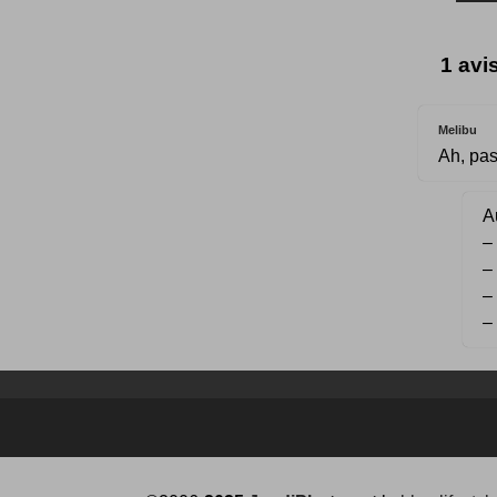
1 avi
Melibu
Ah, pas
Au
–
–
–
–