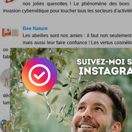
nos jolies quenottes ! Le phénomène des boxs 
invasion cybernétique pour toucher tous les secteurs d'activités
Bee Nature
Les abeilles sont nos amies : il faut non seulement 
mais aussi leur faire confiance ! Les vertus cosméti
on en parle ? Des soins cosmétiques qui piquent la cur
fabriqués à base de miel. Une idée originale de...
Luminose, la lampe qui a du chien !
Voilà un bidule parfaitement kawaii, comme disen
fripons ! Cette lampe Luminose ose la silhouette c
déco idéale pour un bambin. Petite découverte design de ce
lampe/chien Luminose ... Exactement le genre de bibelot entre
Chaises en porcelaine
Le plastique c'est fantastique mais la porcelaine