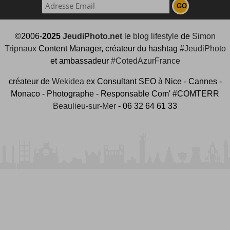
©2006-
2025
JeudiPhoto.net
le
blog lifestyle
de
Simon
Tripnaux
Content Manager, créateur du hashtag
#JeudiPhoto
et ambassadeur
#CotedAzurFrance
créateur de
Wekidea
ex Consultant SEO à Nice - Cannes -
Monaco - Photographe - Responsable Com' #COMTERR
Beaulieu-sur-Mer
- 06 32 64 61 33