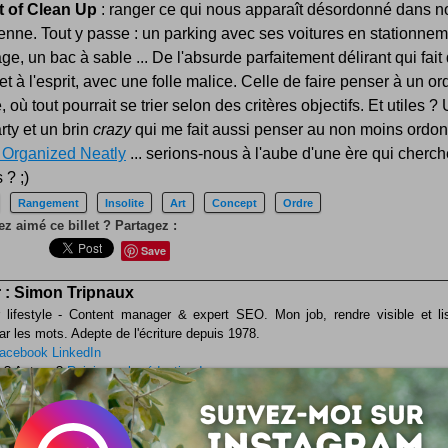
t of Clean Up
: ranger ce qui nous apparaît désordonné dans no
enne. Tout y passe : un parking avec ses voitures en stationnem
ge, un bac à sable ... De l'absurde parfaitement délirant qui fait
l et à l'esprit, avec une folle malice. Celle de faire penser à un or
, où tout pourrait se trier selon des critères objectifs. Et utiles ?
arty et un brin
crazy
qui me fait aussi penser au non moins ordo
 Organized Neatly
... serions-nous à l'aube d'une ère qui cherc
 ? ;)
Rangement
Insolite
Art
Concept
Ordre
z aimé ce billet ? Partagez :
Save
 :
Simon Tripnaux
 lifestyle - Content manager & expert SEO. Mon job, rendre visible et li
ar les mots. Adepte de l'écriture depuis 1978.
acebook
LinkedIn
 ? Auteur ?
Rejoignez la rédaction !
si ...