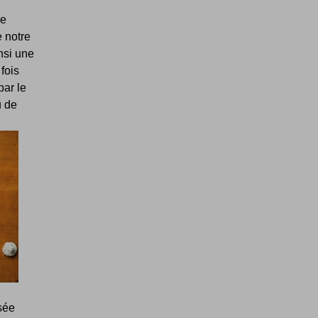
le
 notre
insi une
fois
par le
u de
isée