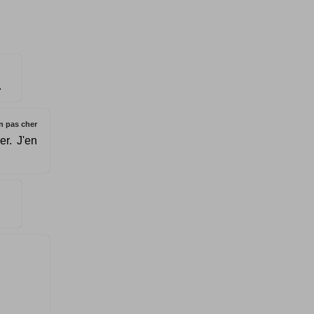
.
n pas cher
er. J'en