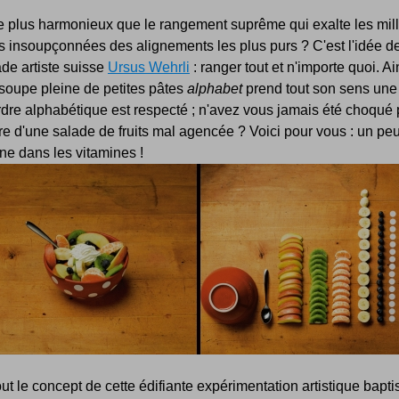
e plus harmonieux que le rangement suprême qui exalte les mil
 insoupçonnées des alignements les plus purs ? C'est l'idée de
de artiste suisse
Ursus Wehrli
: ranger tout et n'importe quoi. A
soupe pleine de petites pâtes
alphabet
prend tout son sens une 
rdre alphabétique est respecté ; n'avez vous jamais été choqué 
e d'une salade de fruits mal agencée ? Voici pour vous : un pe
ine dans les vitamines !
out le concept de cette édifiante expérimentation artistique bapt