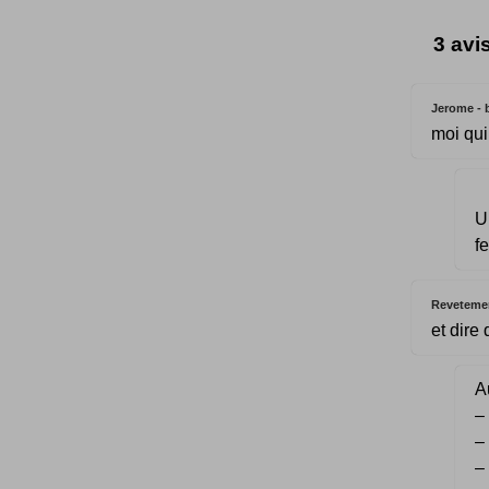
3 avi
Jerome - 
moi qui
U
f
Reveteme
et dire
Au
–
–
–