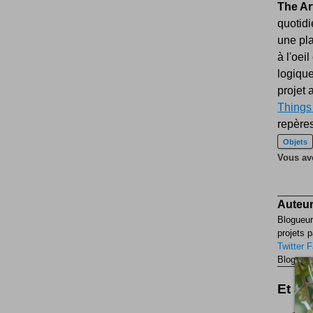
The Ar
quotidi
une pla
à l'oei
logique
projet 
Things
repères
Objets
Vous ave
Auteur
Blogueur
projets p
Twitter
F
Blogueur
Et aus