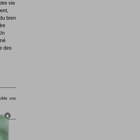
tre vie
ent,
 du bien
dre
 Un
nné
he des
sible vos
X