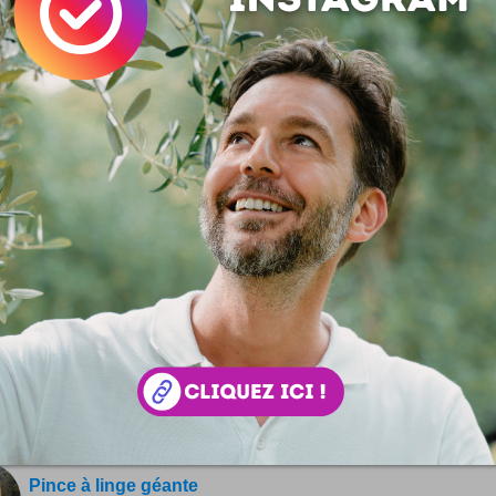
Bent Objects
Bent Objects c'est le blog d'un fou furieux qui réalise au f
jours des photos d'objets qui prennent vie ... Avec quelques
ls de fer et un rien de bricolage, ces objets s'animent ! Qu
s de Bent...
Les choses soigneusement organisées
Méthode, ordre, rigueur, géométrie voire symétrie, et to
rectitude qui va bien. Savoir bien ranger valait bien un blog
ation à la débordelisation du quotidien ! Things Organized Neat
otoblog un brin...
Michael Mobison
On l'a moins connu Michael Mobison, pourtant c'est un Pla
bien sympa ! Dernier hommage au King of Pop pour notre par
Pince à linge géante