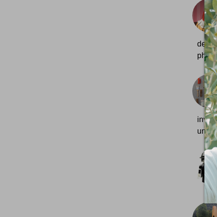
de fi
photo
invit
un ph