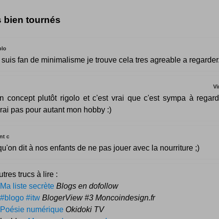
s bien tournés
blo
 suis fan de minimalisme je trouve cela tres agreable a regarder
Vi
n concept plutôt rigolo et c'est vrai que c'est sympa à regard
erai pas pour autant mon hobby :)
nt c
 qu'on dit à nos enfants de ne pas jouer avec la nourriture ;)
tres trucs à lire :
Ma liste secrète
Blogs en dofollow
#blogo #itw
BlogerView #3 Moncoindesign.fr
Poésie numérique
Okidoki TV