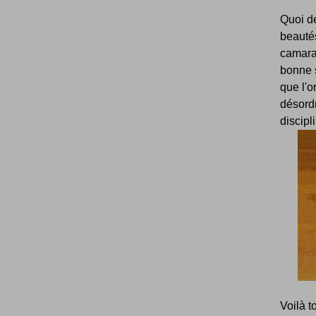
Quoi d
beautés
camara
bonne 
que l'o
désordr
discipl
Voilà t