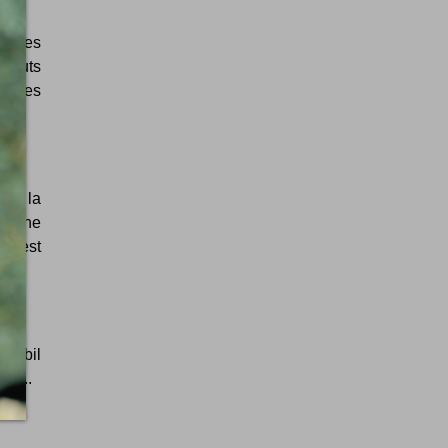
il des
 bouts
elques
ute la
 ! Une
ly est
ymobil
t ...