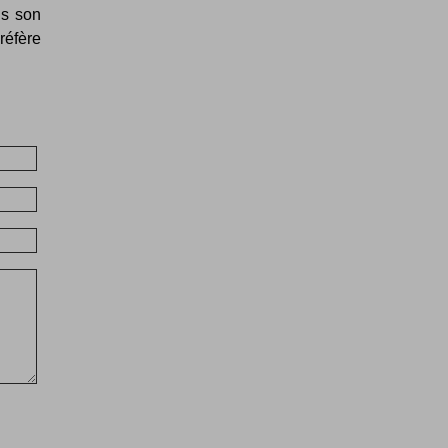
ns son
réfère