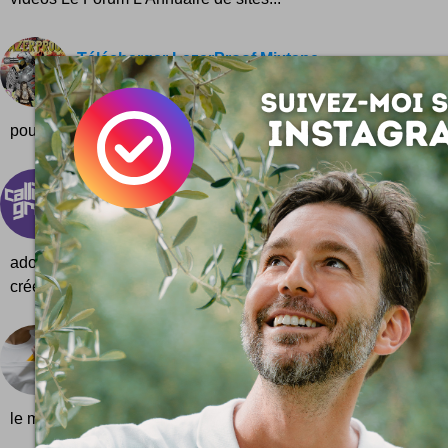
Télécharger LazerProof Mixtape
Gratuit les amis ! Major Lazer + La Roux en téléch
tracklist de ce joli cadeau musical offert par le duo 
pour Major Lazer + La Roux : Bu...
Calligraphr
Un bien bel outil pour réaliser rapidement des prése
une petite touche d'humanité en plus ! Les amoureux
adorer ce service en ligne pour le moins addictif : Calligrap
créer...
T-shirt grande poche
Besoin d'une poche géante sur un T-shirt pour y 
iPad ? :) Voilà qui devrait faire l'affaire ! Hop, phot
le monsieur a assez de place pour ranger...