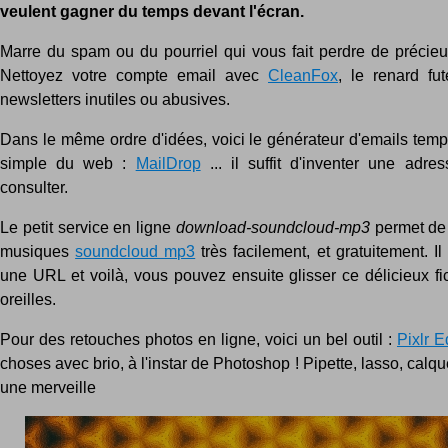
veulent gagner du temps devant l'écran.
Marre du spam ou du pourriel qui vous fait perdre de précie
Nettoyez votre compte email avec
CleanFox
, le renard fut
newsletters inutiles ou abusives.
Dans le même ordre d'idées, voici le générateur d'emails temp
simple du web :
MailDrop
... il suffit d'inventer une adre
consulter.
Le petit service en ligne
download-soundcloud-mp3
permet de
musiques
soundcloud mp3
très facilement, et gratuitement. Il 
une URL et voilà, vous pouvez ensuite glisser ce délicieux fi
oreilles.
Pour des retouches photos en ligne, voici un bel outil :
Pixlr E
choses avec brio, à l'instar de Photoshop ! Pipette, lasso, calques
une merveille