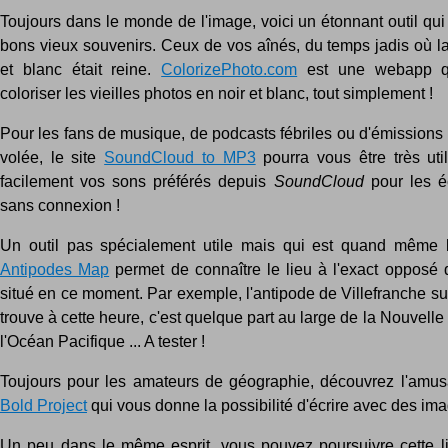
Toujours dans le monde de l'image, voici un étonnant outil qui
bons vieux souvenirs. Ceux de vos aînés, du temps jadis où la
et blanc était reine.
ColorizePhoto.com
est une webapp q
coloriser les vieilles photos en noir et blanc, tout simplement !
Pour les fans de musique, de podcasts fébriles ou d'émissions
volée, le site
SoundCloud to MP3
pourra vous être très util
facilement vos sons préférés depuis
SoundCloud
pour les é
sans connexion !
Un outil pas spécialement utile mais qui est quand même b
Antipodes Map
permet de connaître le lieu à l'exact opposé 
situé en ce moment. Par exemple, l'antipode de Villefranche s
trouve à cette heure, c'est quelque part au large de la Nouvell
l'Océan Pacifique ... A tester !
Toujours pour les amateurs de géographie, découvrez l'amu
Bold Project
qui vous donne la possibilité d'écrire avec des imag
Un peu dans le même esprit, vous pouvez poursuivre cette lis