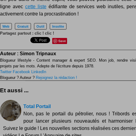
ligne avec
cette liste
édifiante de services web inutiles, pens
activement contre la procrastination !
Web
Gratuit
Outil
Insolite
Partagez partout : clic ! clic !
Save
Auteur :
Simon Tripnaux
Blogueur lifestyle - Content manager & expert SEO. Mon job, rendre visib
projets par les mots. Adepte de l'écriture depuis 1978.
Twitter
Facebook
LinkedIn
Blogueur ? Auteur ?
Rejoignez la rédaction !
Et aussi ...
Total Portail
Non, pas le portail du pétrolier, nous ! Tribords e
pour lancer plusieurs nouveautés et harmoniser l
Suivez le guide ! Les nouvelles sections réalisées ces derniers
vidéos Le Forum L'Annuaire de sites...