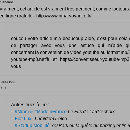
Kishaane
Vraiment, cet article est vraiment très pertinent, comme toujour
en ligne gratuite - http://www.nina-voyance.fr/
coucou votre article m'a beaucoup aidé, c'est pour cela 
de partager avec vous une astuce qui m'aide quo
concernant la conversion de video youtube au format mp3 il 
youtube-mp3.net/fr et https://convertisseur-youtube-mp
vous
Latifa Bou
:* :*
Autres trucs à lire :
–
#Miam & #MadeInFrance
Le Fils de Lardeschoix
–
Fiat Lux !
Lumidem Eelco
–
#Startup Mobilité
YesPark ou la quête du parking enfin 