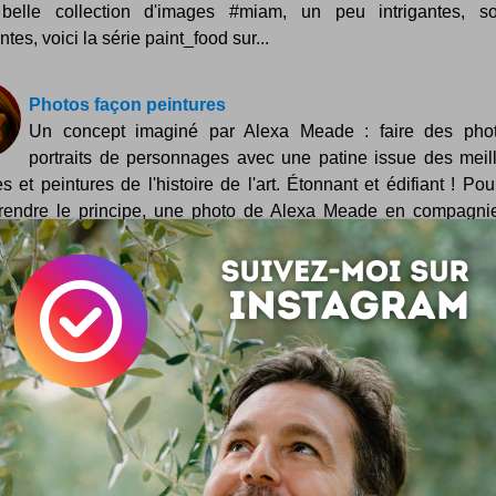
belle collection d'images #miam, un peu intrigantes, so
tes, voici la série paint_food sur...
Photos façon peintures
Un concept imaginé par Alexa Meade : faire des phot
portraits de personnages avec une patine issue des meil
es et peintures de l'histoire de l'art. Étonnant et édifiant ! Pou
endre le principe, une photo de Alexa Meade en compagni
 ... peint ! :) Et...
Grandir tous les jours
Juliette Warmenhoven fait grandir les plantes ! Cette a
Hollandaise a elle-même grandi dans un paysage fleuri de
s ... D'où une certain...
 votre avis !