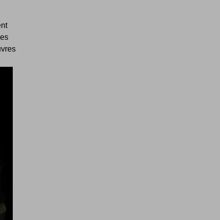
nt
ces
uvres