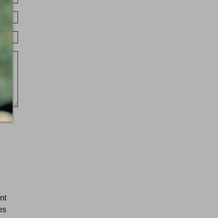
nt
es