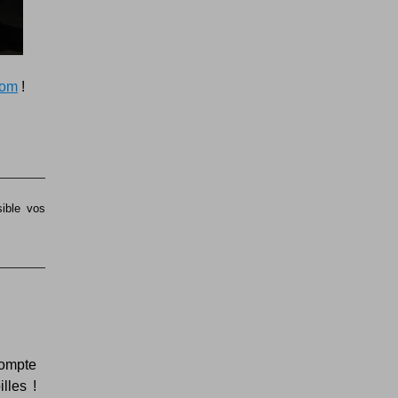
com
!
sible vos
ompte
lles !