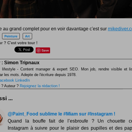
e au grand complet pour en voir davantage c'est sur
mikediver.
Peinture
Art
r ? C'est votre tour !
Save
 :
Simon Tripnaux
 lifestyle - Content manager & expert SEO. Mon job, rendre visible et li
ar les mots. Adepte de l'écriture depuis 1978.
acebook
LinkedIn
 ? Auteur ?
Rejoignez la rédaction !
si ...
@Paint_Food sublime le #Miam sur #Instagram !
Quand la bouffe fait de l’esbroufe ? Un chouette c
Instagram à suivre pour le plaisir des pupilles et des papi