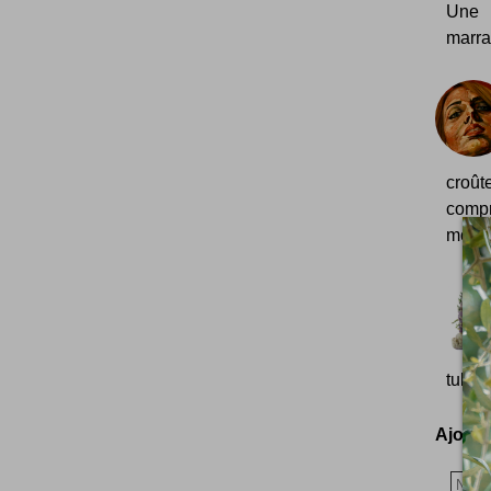
Une 
marran
croût
compr
modèle
tulipe
Ajoutez