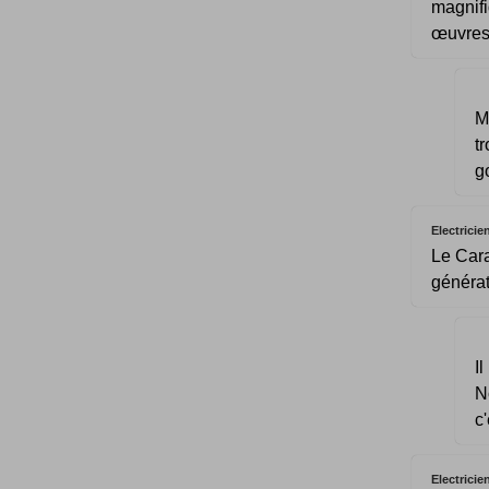
magnif
œuvres 
M
t
g
Electricie
Le Cara
générat
I
N
c'
Electricie