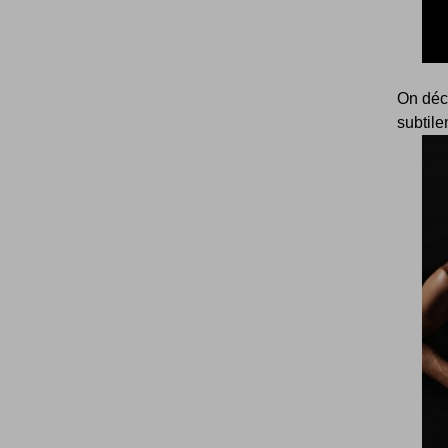
On déc
subtile