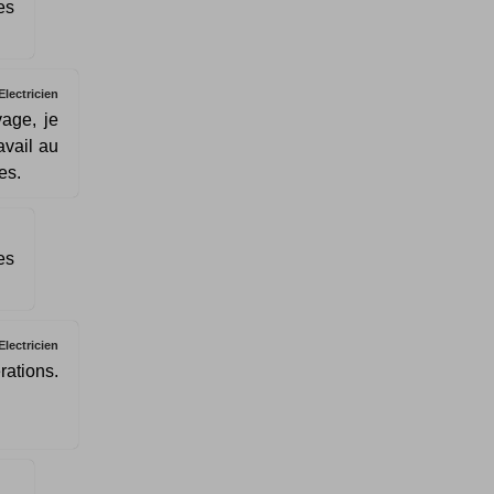
es
Electricien
vage, je
avail au
es.
es
Electricien
rations.