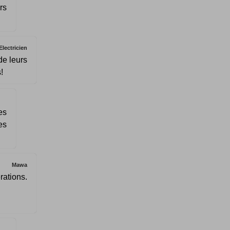
rs
Electricien
de leurs
!
es
es
Mawa
rations.