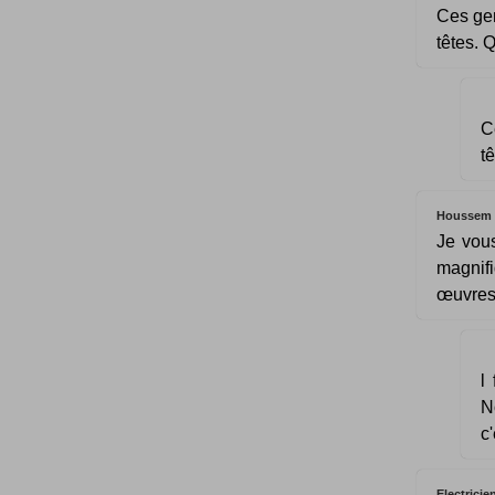
Ces gen
têtes. 
C
t
Houssem
Je vous
magnif
œuvres 
l
N
c'
Electricie