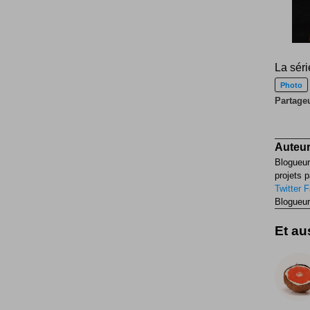
La séri
Photo
Partageu
Auteur
Blogueur
projets p
Twitter
F
Blogueur
Et aus