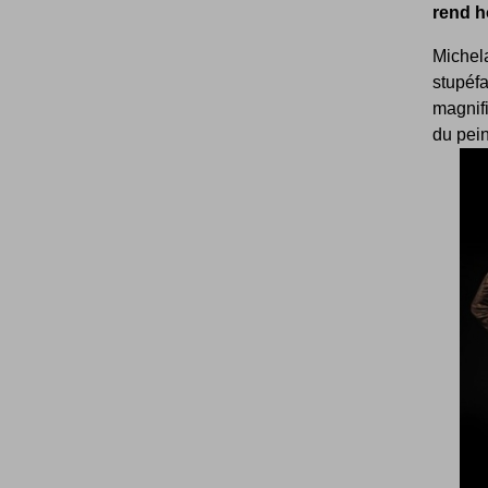
rend 
Michel
stupéfa
magnif
du peint