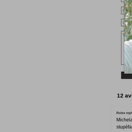
12 av
Rolex repl
Michela
stupéfa