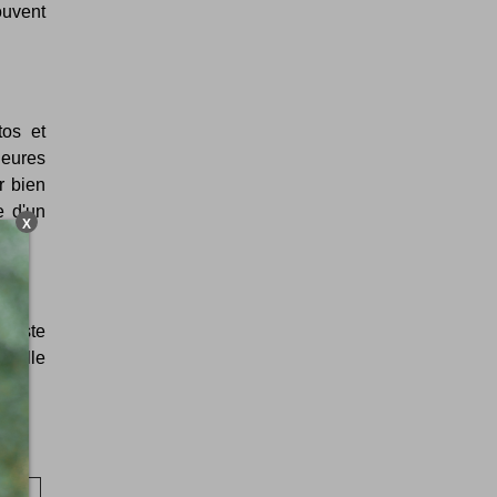
uvent
os et
leures
r bien
e d'un
X
rtiste
 mille