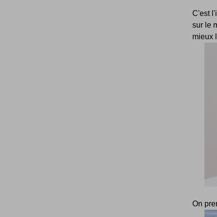
C'est l
sur le 
mieux l
On pren