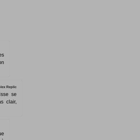
es
on
lex Replic
isse se
s clair,
ue