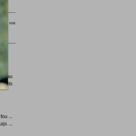
sible vos
ime au
petits
ou ...
js ...