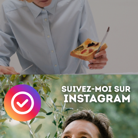
à une vraie palette de saveurs ! :)
Peinture
Tartines
Concept
Art
nt, à vous de jouer :