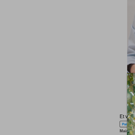
Et voil
Pain
Maintena