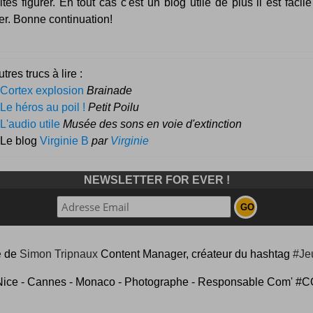
ites figurer. En tout cas c'est un blog utile de plus il est facile
er. Bonne continuation!
tres trucs à lire :
Cortex explosion
Brainade
Le héros au poil !
Petit Poilu
L'audio utile
Musée des sons en voie d'extinction
 Le blog
Virginie B
par
Virginie
NEWSLETTER FOR EVER !
e
de
Simon Tripnaux
Content Manager, créateur du hashtag
#Je
Nice - Cannes - Monaco - Photographe - Responsable Com'