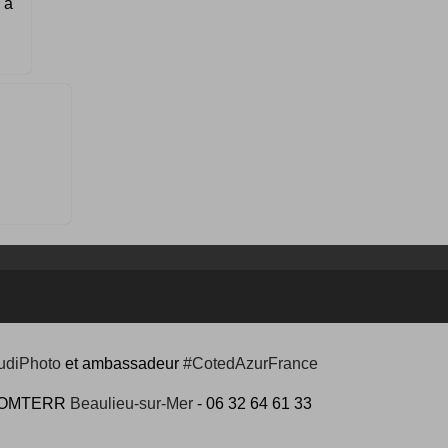
 à
udiPhoto
et ambassadeur
#CotedAzurFrance
 #COMTERR
Beaulieu-sur-Mer
- 06 32 64 61 33