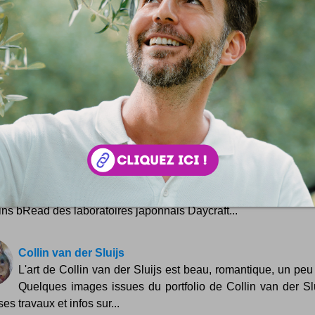
Save
 :
Simon Tripnaux
 lifestyle - Content manager & expert SEO. Mon job, rendre visible et li
ar les mots. Adepte de l'écriture depuis 1978.
acebook
LinkedIn
 ? Auteur ?
Rejoignez la rédaction !
si ...
bRead by Daycraft
Mon calepin, bon comme du bon pain ! Oui : tout fait la r
bon moulin ! Découverte design #insolite du moment : les 
ins bRead des laboratoires japonnais Daycraft...
Collin van der Sluijs
L'art de Collin van der Sluijs est beau, romantique, un peu f
Quelques images issues du portfolio de Collin van der Slui
es travaux et infos sur...