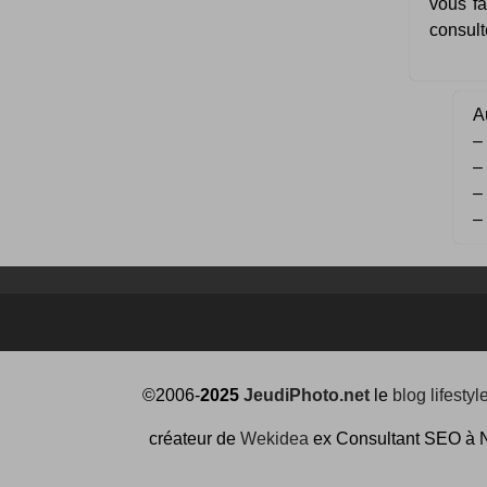
vous fa
consult
Au
–
–
–
–
©2006-
2025
JeudiPhoto.net
le
blog lifestyl
créateur de
Wekidea
ex Consultant SEO à 