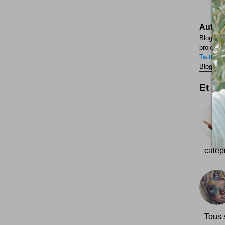
Auteur
Blogueur
projets p
Twitter
F
Blogueur
Et aus
calep
Tous s