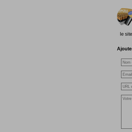
le sit
Ajoutez