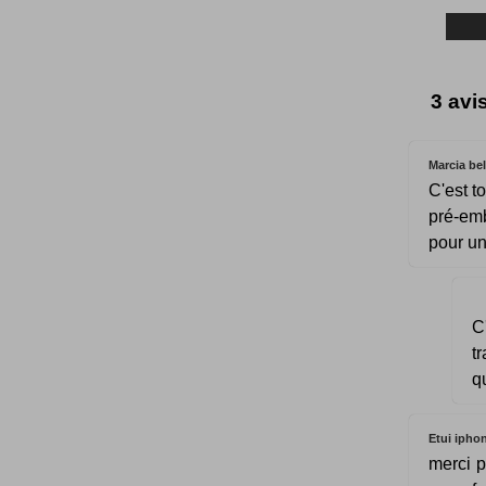
3 avi
Marcia bel
C'est to
pré-emb
pour un
C
t
q
Etui ipho
merci p