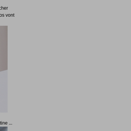
cher
tos vont
ine ...