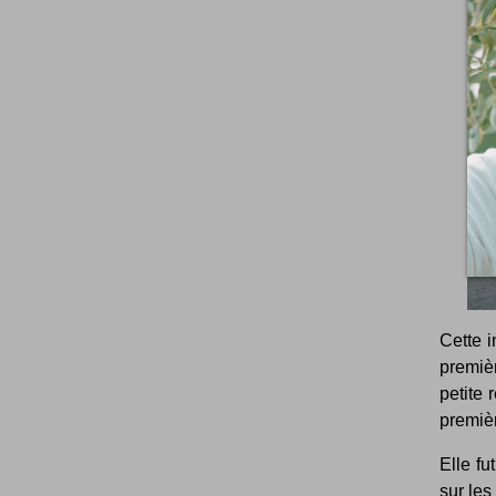
Cette i
premiè
petite 
premièr
Elle fu
sur les