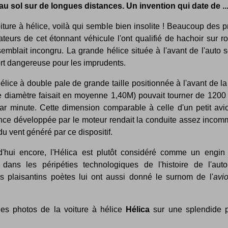
 au sol sur de longues distances. Un invention qui date de ...
ture à hélice, voilà qui semble bien insolite ! Beaucoup des 
teurs de cet étonnant véhicule l'ont qualifié de hachoir sur ro
 semblait incongru. La grande hélice située à l'avant de l'auto 
ort dangereuse pour les imprudents.
élice à double pale de grande taille positionnée à l'avant de la
le diamètre faisait en moyenne 1,40M) pouvait tourner de 1200
par minute. Cette dimension comparable à celle d'un petit avio
nce développée par le moteur rendait la conduite assez incom
u vent généré par ce dispositif.
d'hui encore, l'Hélica est plutôt considéré comme un engin 
 dans les péripéties technologiques de l'histoire de l'auto
es plaisantins poètes lui ont aussi donné le surnom de l'
avi
es photos de la voiture à hélice
Hélica
sur une splendide 