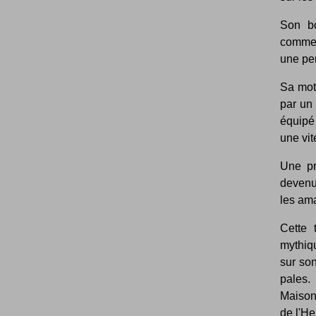
Son bo
comme 
une pe
Sa moto
par un
équipé 
une vit
Une pr
devenu
les am
Cette 
mythiq
sur son
pales. 
Maison 
de l'He