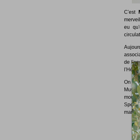
C'est
merveil
eu qu'
circula
Aujourd
associ
de l'en
l'Hélic
On y ap
Musée 
modèle 
Speed"
marche 