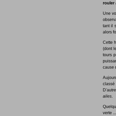
rouler
Une voi
observa
tant il
alors f
Cette h
(dont 
tours 
puissa
cause d
Aujour
classé
D'autr
ailes
.
Quelqu
verte ...