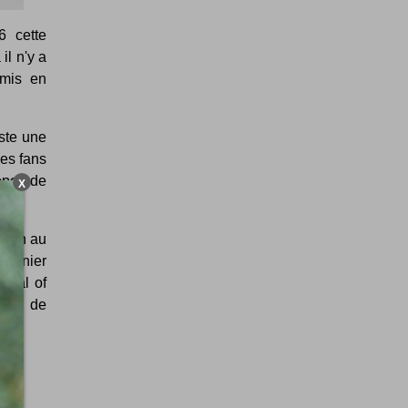
6 cette
il n'y a
 mis en
iste une
les fans
opos de
X
ition au
dernier
tival of
état de