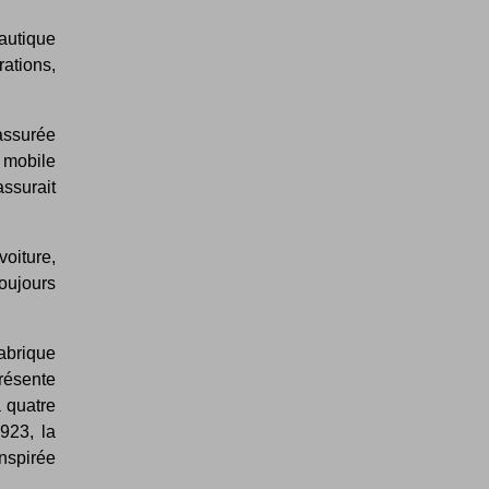
autique
ations,
 assurée
 mobile
assurait
oiture,
oujours
abrique
résente
à quatre
1923, la
inspirée