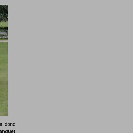
ut donc
anquet