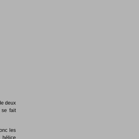
de deux
 se fait
donc les
 hélice