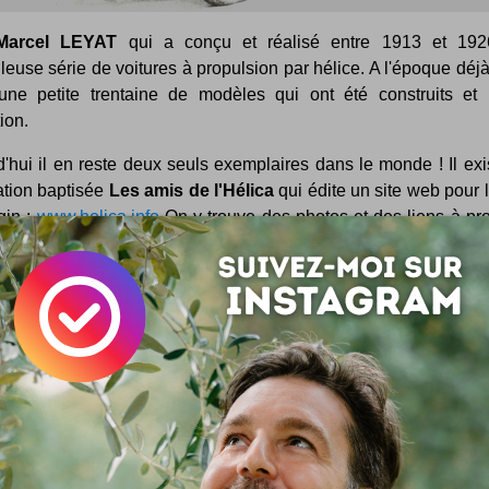
Marcel LEYAT
qui a conçu et réalisé entre 1913 et 192
leuse série de voitures à propulsion par hélice. A l'époque déjà 
une petite trentaine de modèles qui ont été construits et
tion.
'hui il en reste deux seuls exemplaires dans le monde ! Il ex
ation baptisée
Les amis de l'Hélica
qui édite un site web pour 
gin :
www.helica.info
On y trouve des photos et des liens à pr
a et des informations sur cette drôle de voiture.
prend ainsi que l'on peut voir un exemplaire d'Hélica en expos
du CNAM à Paris. Vous pouvez aussi voir "en vrai" le seul 
roulant qui se produit de temps à autres lors du festival "Fes
 de Goodwood. Voici une photo de ce dernier modèle en 
photographié sur le circuit de Val de Vienne.