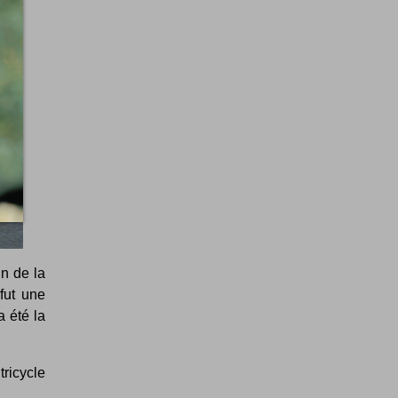
in de la
fut une
a été la
tricycle