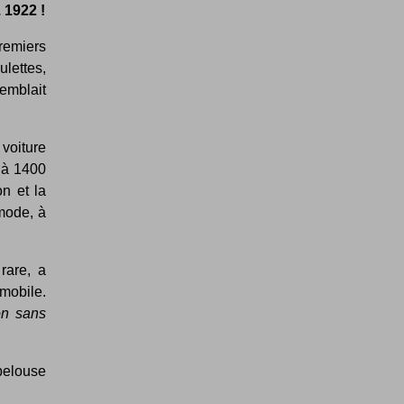
 1922 !
premiers
ulettes,
semblait
 voiture
 à 1400
n et la
mode, à
rare, a
mobile.
on sans
pelouse