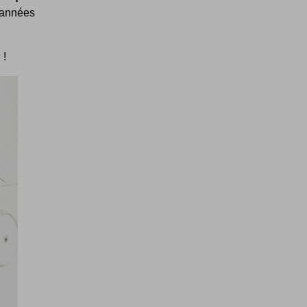
s années
 !