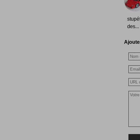
stupé
des...
Ajoutez