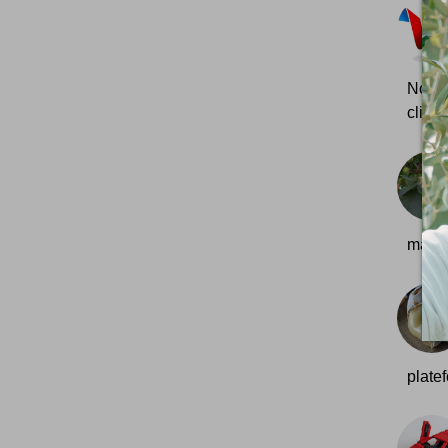
Nous 
cliqua
march
plate