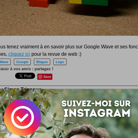
ous tenez vraiment à en savoir plus sur Google Wave et ses fonc
ues,
cliquez ici
pour la revue de web :)
 Wave
Google
Blague
Lego
laisir à vos amis : partagez !
Save
 :
Simon Tripnaux
 lifestyle - Content manager & expert SEO. Mon job, rendre visible et li
ar les mots. Adepte de l'écriture depuis 1978.
acebook
LinkedIn
 ? Auteur ?
Rejoignez la rédaction !
si ...