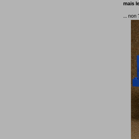
mais l
... non 