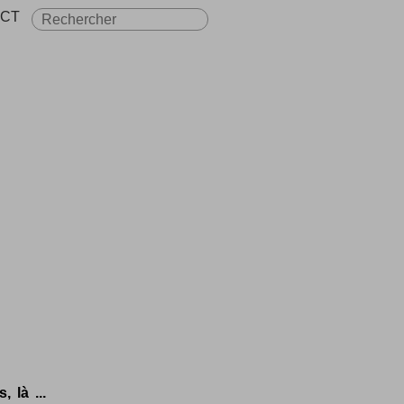
CT
 là ...