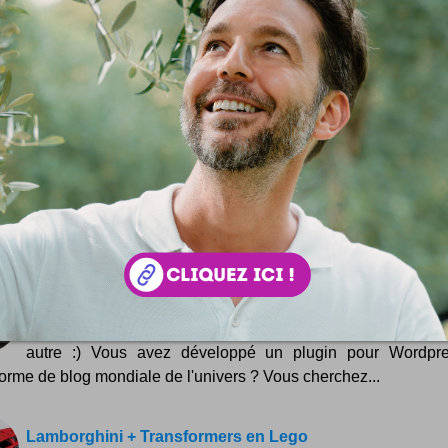
Invitations Google Wave
Les invitations Google Wave sont le Graal du moment sur 
... un buzz qui fonctionne toujours bien, le coup des invitat
aussi nous avons des invitations : vous pouvez les gag
nt ici pour vous aussi surfer sur...
Les marronniers de la blogosphère
Le très meilleur des classiques de ce qui ressort tout le
dans les blogs ... Dans la presse magazine, il y a un conce
e bien pour faire acheter du papier aux lecteurs occasi...
Wordpress : mes plugins bien nommés
Allez quelques petites boutades à la noix, il en faut de t
autre :) Vous avez développé un plugin pour Wordpre
forme de blog mondiale de l'univers ? Vous cherchez...
Lamborghini + Transformers en Lego