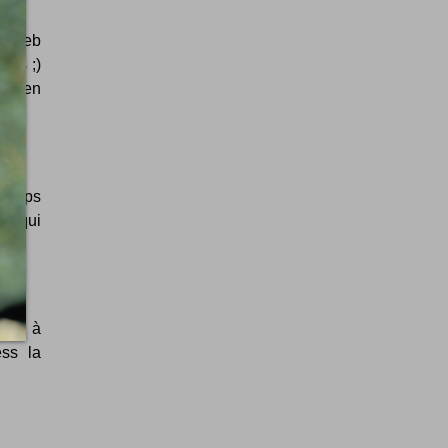
le web
ions ;)
ner en
 temps
pt qui
emps à
ss la