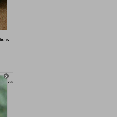
tions
X
sible vos