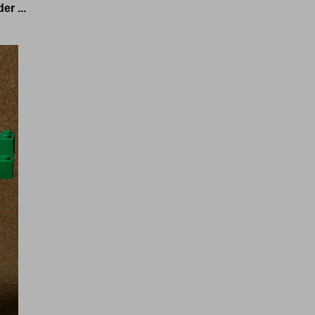
r ...