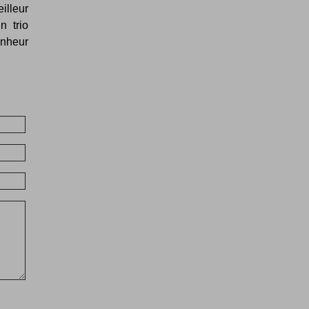
illeur
n trio
onheur