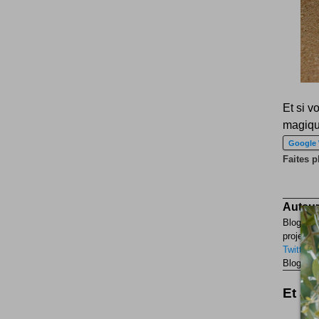
Et si v
magiq
Google
Faites p
Auteur
Blogueur
projets p
Twitter
F
Blogueur
Et aus