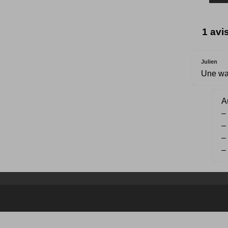
1 avi
Julien
Une wav
Au
–
–
–
–