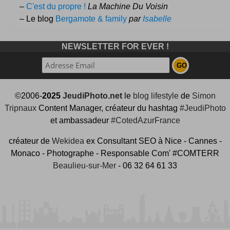
–
C'est du propre !
La Machine Du Voisin
– Le blog
Bergamote & family
par
Isabelle
NEWSLETTER FOR EVER !
©2006-
2025
JeudiPhoto.net
le
blog lifestyle
de
Simon
Tripnaux
Content Manager, créateur du hashtag
#JeudiPhoto
et ambassadeur
#CotedAzurFrance
créateur de
Wekidea
ex Consultant SEO à Nice - Cannes -
Monaco - Photographe - Responsable Com' #COMTERR
Beaulieu-sur-Mer
- 06 32 64 61 33