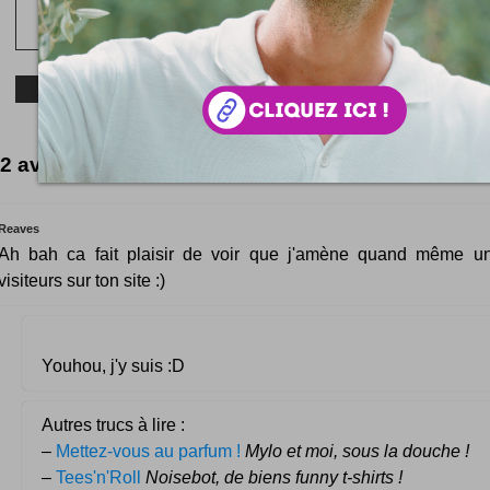
2 avis à lire
Reaves
Ah bah ca fait plaisir de voir que j'amène quand même u
visiteurs sur ton site :)
Youhou, j'y suis :D
Autres trucs à lire :
–
Mettez-vous au parfum !
Mylo et moi, sous la douche !
–
Tees'n'Roll
Noisebot, de biens funny t-shirts !