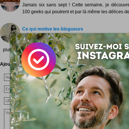
Jamais six sans sept ! Cette semaine, je découvre
100 geeks qui poutrent et par là même les délices de l
Ce qui motive les blogueurs
#blogo Motivations de blogueurs : et vous ? Tout a
une idée lancée par Stéphane Gillet : raconter sa m
plutôt : les...
Ajoutez votre avis !