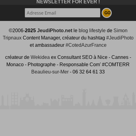
NEWSLETTER FOR EVER !
©2006-
2025
JeudiPhoto.net
le
blog lifestyle
de
Simon
Tripnaux
Content Manager, créateur du hashtag
#JeudiPhoto
et ambassadeur
#CotedAzurFrance
créateur de
Wekidea
ex Consultant SEO à Nice - Cannes -
Monaco - Photographe - Responsable Com' #COMTERR
Beaulieu-sur-Mer
- 06 32 64 61 33