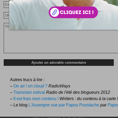
Autres trucs à lire :
–
On air ! on cloud ?
RadioWays
–
Transistor estival
Radio de l'été des blogueurs 2012
–
Il est frais mon contenu !
Wriiters : du contenu à la carte !
– Le blog
L'Auvergne vue par Papou Poustache
par
Papo