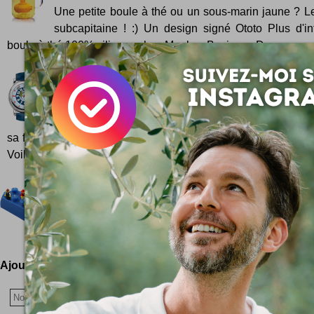
Une petite boule à thé ou un sous-marin jaune ? 
subcapitaine ! :) Un design signé Ototo Plus d'in
boule à thé 100% silicone chez Monkey Business Des...
Montres pour enfants Mademoiselle Anne
Hectorine, Sam et Marcelin : de biens gentil
d'aventure pour apprendre à lire l'heure ! Lundi mati
sa femme et le petit prince, sont venus chez moi, pour me ser
Voilà ...
Bougies Lego
Des bougies en forme de briques Lego. Vendu
bonshommes Lego, hein. Par ici.
Ajoutez votre avis !