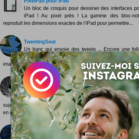
PixelPad pour iPad
Un bloc de croquis pour dessiner des interfaces pou
iPad ! Au pixel près ! La gamme des bloc-not
reproduit les dimensions exactes de l'iPad pour permettre...
TweetingSeat
Un banc qui envoie des tweets ... Encore une foll
pour Twitter : un banc interactif ! Le concept qu
imaginé par...
WebOff : Web Temps Réel
Le Web Temps Réel c'est le concept d'un service co
C'est aussi un rendez-vous IRL pour tous les pas
sujet :) L'idée de faire une conférence sur le "Web Temps Ré
en quelques jours beaucoup d'intérêt...
T'as combien au web 2.0 ?
Parce que bon, c'est pas pour me vanter ... Moi, j'a