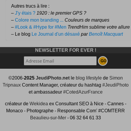
Autres trucs à lire :
–
J'y étais ?
1920 : le premier GPS ?
–
Colore mon branding ...
Couleurs de marques
–
#Look & #Hype for #Men
TrendHim sublime votre allure
– Le blog
Le Journal d'un désaxé
par
Benoît Macquart
NEWSLETTER FOR EVER !
©2006-
2025
JeudiPhoto.net
le
blog lifestyle
de
Simon
Tripnaux
Content Manager, créateur du hashtag
#JeudiPhoto
et ambassadeur
#CotedAzurFrance
créateur de
Wekidea
ex Consultant SEO à Nice - Cannes -
Monaco - Photographe - Responsable Com' #COMTERR
Beaulieu-sur-Mer
- 06 32 64 61 33