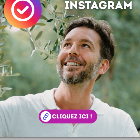
Kopimisme
Envie de mouvement dans la sphère électronique ? Bie
que la fabrication de meubles en kit facétieux, la S
mais un nouveau concept édifi...
Made by Belgians
Made by Belgians c'est une opération pour la nouvelle A
qui présente des tas de créatifs Belges ... des artis
tition devant vous, jury d'un jour ! Le bien joli site Made by Be
te une soixantaine d’artistes tous en lice pour votre plaisir...
Participez @ InternetActu.net
Le 26 janvier prochain, la rédaction propose à ses lecte
prendre les commandes d'InternetActu.net ! Ce sera donc
er 2010 de 14h à 18h : venez participer à une conférence de réd
e...