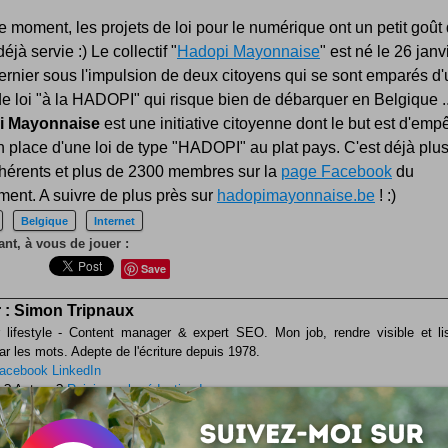
e moment, les projets de loi pour le numérique ont un petit goût
éjà servie :) Le collectif "
Hadopi Mayonnaise
" est né le 26 janv
rnier sous l'impulsion de deux citoyens qui se sont emparés d'
de loi "à la HADOPI" qui risque bien de débarquer en Belgique ..
i Mayonnaise
est une initiative citoyenne dont le but est d'emp
 place d'une loi de type "HADOPI" au plat pays. C'est déjà plu
hérents et plus de 2300 membres sur la
page Facebook
du
ent. A suivre de plus près sur
hadopimayonnaise.be
! :)
Belgique
Internet
nt, à vous de jouer :
Save
 :
Simon Tripnaux
 lifestyle - Content manager & expert SEO. Mon job, rendre visible et li
ar les mots. Adepte de l'écriture depuis 1978.
acebook
LinkedIn
 ? Auteur ?
Rejoignez la rédaction !
si ...