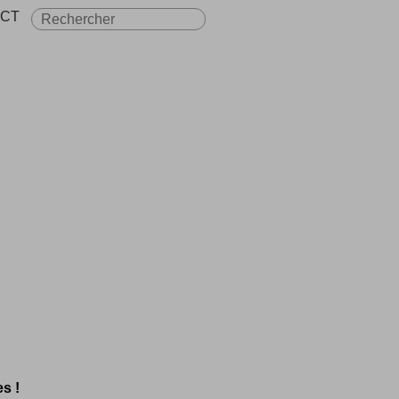
CT
es !