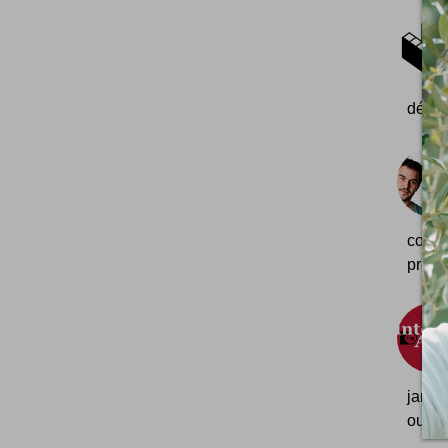
désor
compé
présen
janvi
ouvert