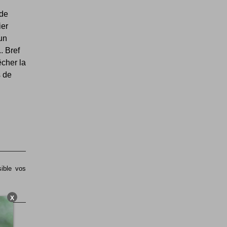
 de
ier
un
. Bref
êcher la
s de
sible vos
X