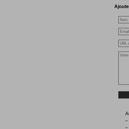
Ajoutez
Au
–
–