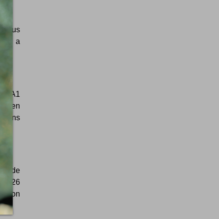
n plus
uède a
udi A1
tes en
lgians
urs de
 ce 26
action