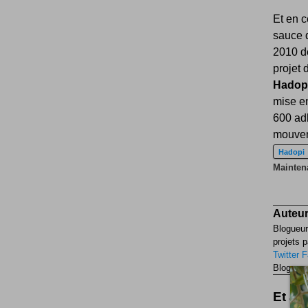
Et en c
sauce d
2010 de
projet 
Hadop
mise en
600 ad
mouvem
Hadopi
Maintena
Auteur
Blogueur
projets p
Twitter
F
Blogueur
Et aus