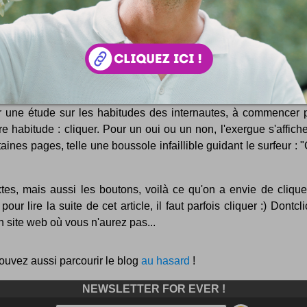
 click it !
quez pas. Voilà le titre de ce site web www.dontclick.it But d
er une étude sur les habitudes des internautes, à commencer p
e habitude : cliquer. Pour un oui ou un non, l'exergue s'affi
taines pages, telle une boussole infaillible guidant le surfeur : 
tes, mais aussi les boutons, voilà ce qu'on a envie de cliquer
our lire la suite de cet article, il faut parfois cliquer :) Dontclic
 site web où vous n'aurez pas...
ouvez aussi parcourir le blog
au hasard
!
NEWSLETTER FOR EVER !