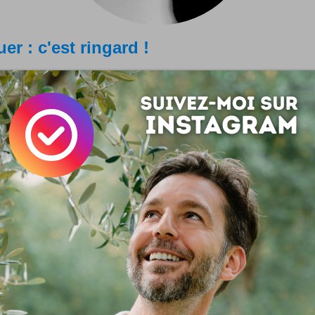
uer : c'est ringard !
 joli site où naviguer avec la voix et avec des gestes !
ue comme je vous l'ai déjà noté : c'est vraiment 90's de cliquer
i le camarade Andreas Lutz propose une alternative avec la vo
Vous aurez donc besoin d'un micro, d'une...