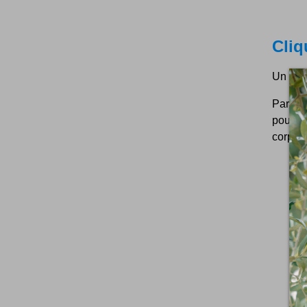
Cliq
Un bien
Parce q
pourquo
corps. 