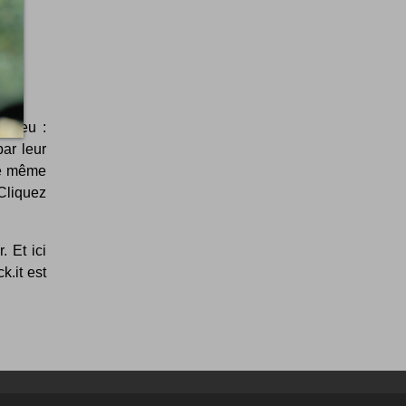
u jeu :
ar leur
che même
"Cliquez
. Et ici
k.it est