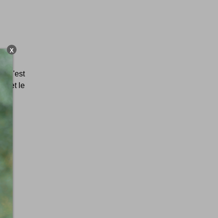
X
 ! C'est
ix et le