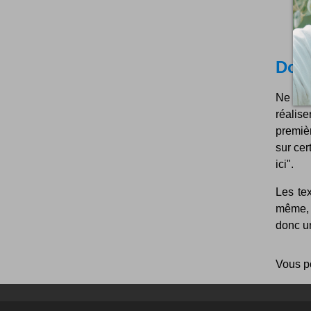
Don't
Ne cli
réalis
premièr
sur cer
ici".
Les tex
même, p
donc un
Vous p