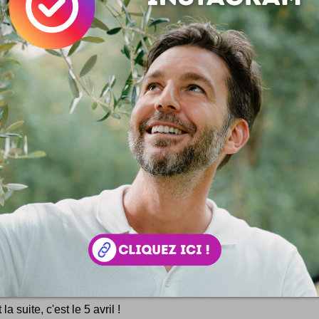
s forts intéressants
DW
rai que c'est la grosse affaire de la journée ! (du mois ?)
c'est pas plus mal d'avoir un peu de changement de temps 
ça laisse espoir à d'autres ;)
 la suite, c'est le 5 avril !