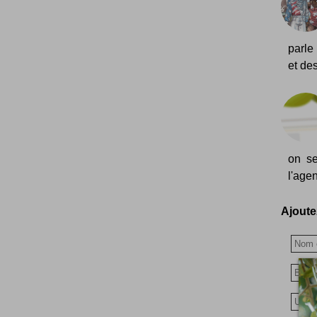
parle 
et de
on se
l'agen
Ajoutez