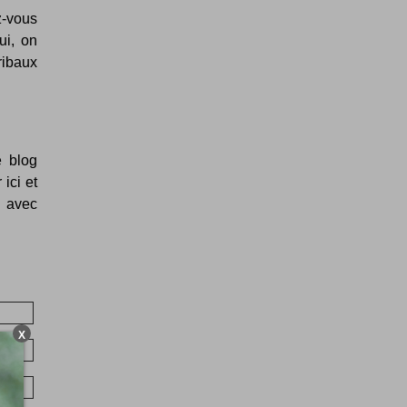
-vous
ui, on
tribaux
e blog
ici et
s avec
X