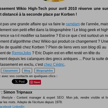
ssement Wikio High-Tech pour avril 2010 réserve une sur
st distancé à la seconde place par Korben !
t pas une grande affaire qui va faire le
ramdam
de l'année, mai
ement son petit effet dans la blogosphère ! Le blog geek et hig
rence va-t-il modifier sa baseline ? Est-ce que c'est surtout un
ment d'algorithme chez Wikio qui produit ce changement ? Une
e de qualité chez Korben ? Plein de liens vers son blog dû au
ent de
RemixJobs
? Eric Dupin est en effet resté en tête du
ent depuis les calanques des grecs antiques ... Pour la suite d
lassement en exclu, c'est
chez Cédric
.
Classement
Blog
Blogosphère
 avec vos contacts en quelques clics :
Save
 :
Simon Tripnaux
 lifestyle - Content manager & expert SEO. Mon job, rendre visible et li
ar les mots. Adepte de l'écriture depuis 1978.
acebook
LinkedIn