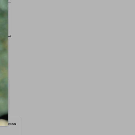
en
Simon