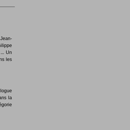
 Jean-
ilippe
... Un
ns les
blogue
dans la
égorie