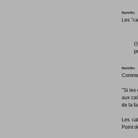
MarieBo
Les "ca
O
p
MarieBo
Comme d
"Si les
aux cal
de la fa
Les ca
Point d