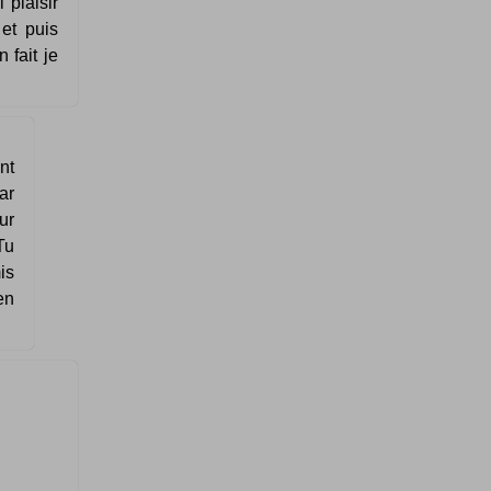
 plaisir
et puis
 fait je
nt
ar
ur
Tu
is
en