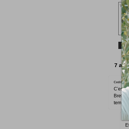
7 avi
CedricA
C'est v
Bref, 
temps, 
Et