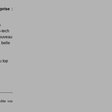
prise :
s
h-tech
 nouveau
 belle
u top
sible vos