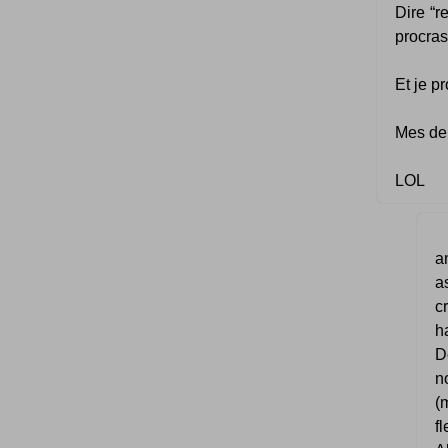
Dire “r
procras
Et je p
Mes den
LOL
a
a
c
h
D
n
(
fl