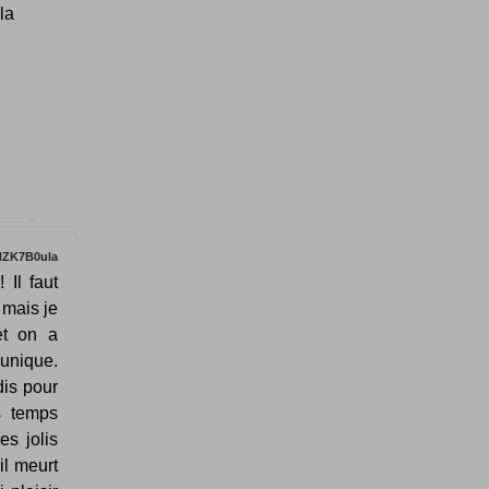
la
HZK7B0ula
 Il faut
 mais je
et on a
 unique.
dis pour
s temps
es jolis
 il meurt