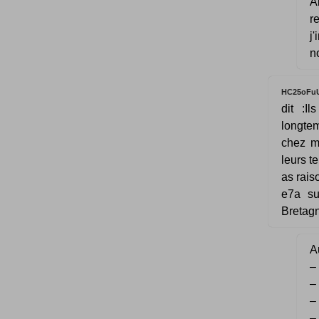
A
r
j
n
HC25oFu
dit :I
longtem
chez mo
leurs t
as rais
e7a su
Bretagn
Au
–
–
–
–