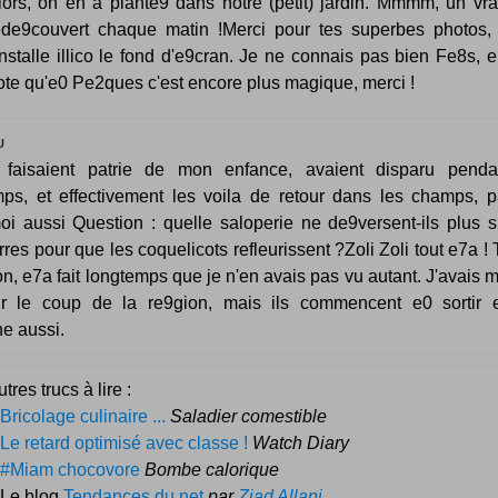
lors, on en a plante9 dans notre (petit) jardin. Mmmm, un vrai
ede9couvert chaque matin !Merci pour tes superbes photos, 
'installe illico le fond d'e9cran. Je ne connais pas bien Fe8s, en
ote qu'e0 Pe2ques c'est encore plus magique, merci !
U
ls faisaient patrie de mon enfance, avaient disparu penda
ps, et effectivement les voila de retour dans les champs, p
i aussi Question : quelle saloperie ne de9versent-ils plus s
erres pour que les coquelicots refleurissent ?Zoli Zoli tout e7a ! 
on, e7a fait longtemps que je n'en avais pas vu autant. J'avais m
r le coup de la re9gion, mais ils commencent e0 sortir 
e aussi.
tres trucs à lire :
Bricolage culinaire ...
Saladier comestible
Le retard optimisé avec classe !
Watch Diary
#Miam chocovore
Bombe calorique
 Le blog
Tendances du net
par
Ziad Allani