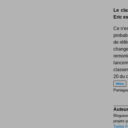
Le cla
Eric e
Ce n'es
probabl
de réfé
change
remonté
lancem
classem
20 du c
Wikio
Partagez
Auteur
Blogueur
projets p
Twitter
F