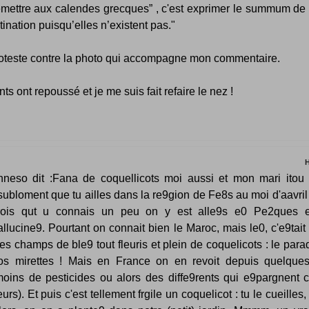
emettre aux calendes grecques” , c'est exprimer le summum de 
tination puisqu’elles n’existent pas."
roteste contre la photo qui accompagne mon commentaire.
ts ont repoussé et je me suis fait refaire le nez !
nneso dit :Fana de coquellicots moi aussi et mon mari itou !
subloment que tu ailles dans la re9gion de Fe8s au moi d'aavril
rois qut u connais un peu on y est alle9s e0 Pe2ques 
allucine9. Pourtant on connait bien le Maroc, mais le0, c'e9tait
es champs de ble9 tout fleuris et plein de coquelicots : le para
os mirettes ! Mais en France on en revoit depuis quelque
moins de pesticides ou alors des diffe9rents qui e9pargnent c
eurs). Et puis c'est tellement frgile un coquelicot : tu le cueilles,