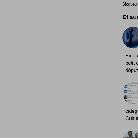
Blogueur
Et aus
Pinau
petit
déput
catég
Cultu