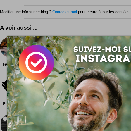
Modifier une info sur ce blog ?
Contactez-moi
pour mettre à jour les données 
A voir aussi ...
Revue de liens #6
Une vraie vue imprenable sur la blogosphère ? Allez,
ça ! Sixième ! Une question comme chaque semaine
resurgit des eaux profondes de la sphère web : les blogueu...
Box livres Aksebo
Nouveau projet en cours ... je vous raconte un p
gentils lecteurs de Tribords ont remarqué avec per
je ne bloguais pas beaucoup par...
Doorganizer
Ne pas oublier ... ne plus rien oublier ! Doorganizer