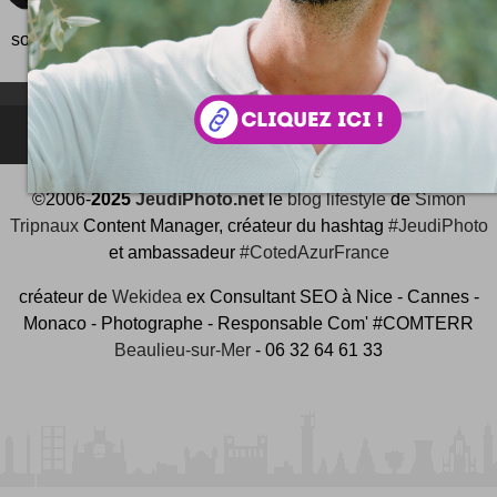
chouette invention qui permet de ne plus rien oub
sortir de chez soi...
NEWSLETTER FOR EVER !
©2006-
2025
JeudiPhoto.net
le
blog lifestyle
de
Simon
Tripnaux
Content Manager, créateur du hashtag
#JeudiPhoto
et ambassadeur
#CotedAzurFrance
créateur de
Wekidea
ex Consultant SEO à Nice - Cannes -
Monaco - Photographe - Responsable Com' #COMTERR
Beaulieu-sur-Mer
- 06 32 64 61 33