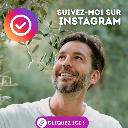
is bien tournés
abe
 vidéo n'est plus disponible... dommage : /
 la trouver autre part?