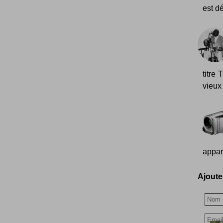
est d
titre
vieux
appare
Ajoutez