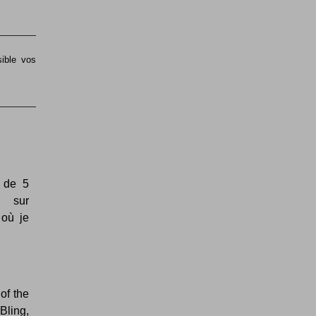
sible vos
s de 5
e sur
où je
of the
Bling,