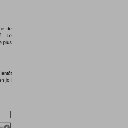
mme de
é ! Le
e plus
ientôt
n joli
X