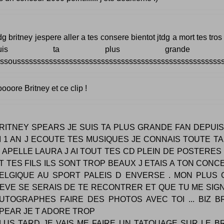
tdg britney jespere aller a tes consere bientot jtdg a mort tes tros
suis ta plus grande f
issousssssssssssssssssssssssssssssssssssssssssssssssssss
ooore Britney et ce clip !
RITNEY SPEARS JE SUIS TA PLUS GRANDE FAN DEPUIS
I 1 AN J ECOUTE TES MUSIQUES JE CONNAIS TOUTE TA 
 APELLE LAURA J AI TOUT TES CD PLEIN DE POSTERES 
T TES FILS ILS SONT TROP BEAUX J ETAIS A TON CONC
ELGIQUE AU SPORT PALEIS D ENVERSE . MON PLUS
EVE SE SERAIS DE TE RECONTRER ET QUE TU ME SIG
UTOGRAPHES FAIRE DES PHOTOS AVEC TOI ... BIZ B
PEAR JE T ADORE TROP
LUS TARD JE VAIS ME FAIRE UN TATOUAGE SUR LE B