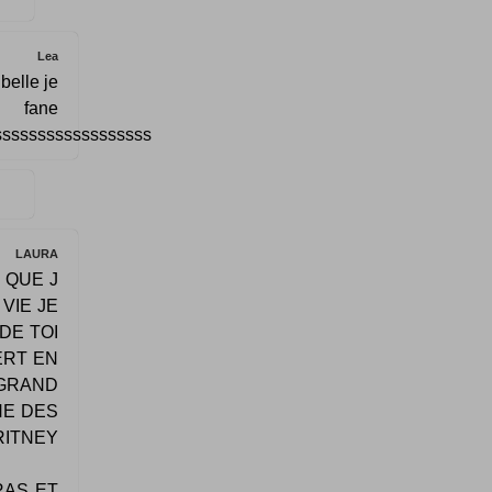
Lea
 belle je
ane
ssssssssssssssssss
LAURA
 QUE J
VIE JE
DE TOI
ERT EN
 GRAND
NE DES
RITNEY
RAS ET