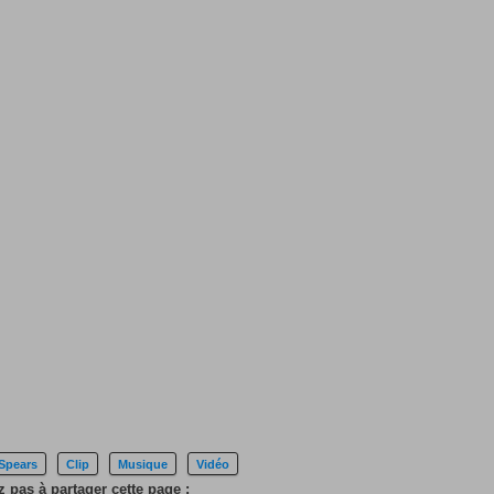
 Spears
Clip
Musique
Vidéo
z pas à partager cette page :