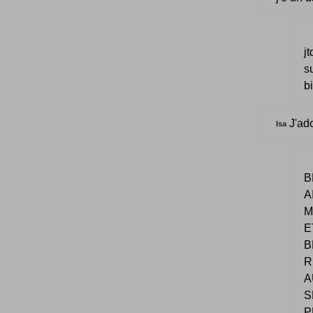
j
b
J'ado
Isa
B
A
M
E
B
R
A
S
P