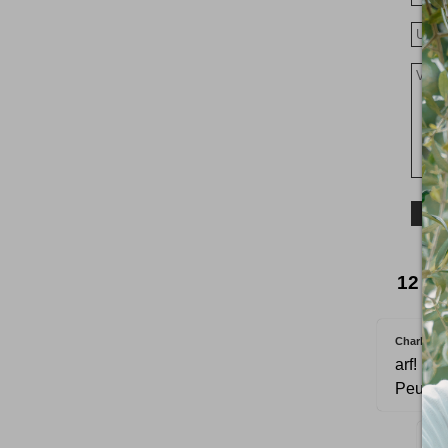
12 av
Charley R
arf! la
Peut-on