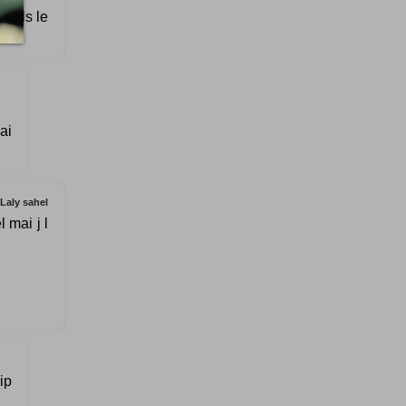
si ils le
ai
Laly sahel
l mai j l
ip