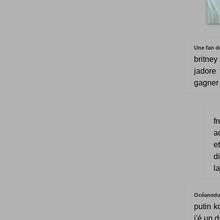
pa
m
Une fan d
britney
jadore 
gagner 
fr
a
et
d
la
Océanedu
putin k
j'é un d