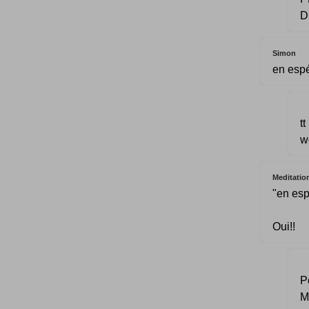
D
Simon
en espé
t
w
Meditatio
"en esp
Oui!!
P
M