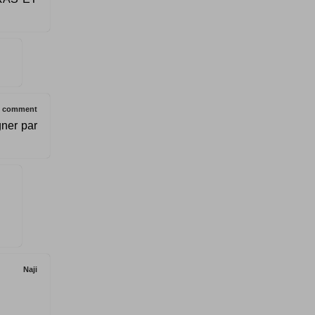
g comment
gner par
Naji