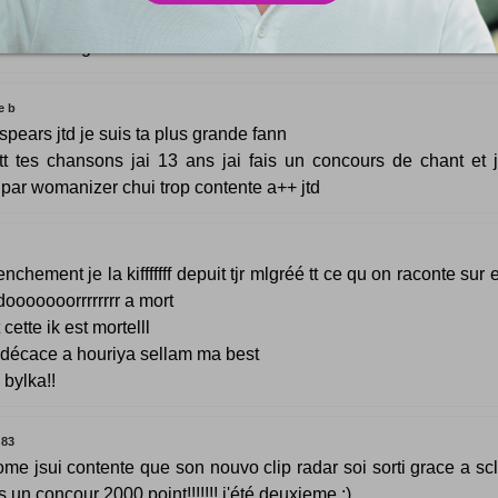
s les droits sur la vidéo Youtube ! Faut attendre le clip officiel .. 
ettent en ligne !
e b
 spears jtd je suis ta plus grande fann
tt tes chansons jai 13 ans jai fais un concours de chant et j
par womanizer chui trop contente a++ jtd
enchement je la kifffffff depuit tjr mlgréé tt ce qu on raconte sur e
dooooooorrrrrrrr a mort
 cette ik est mortelll
idécace a houriya sellam ma best
 bylka!!
83
ome jsui contente que son nouvo clip radar soi sorti grace a scl
s un concour 2000 point!!!!!!! j'été deuxieme :)