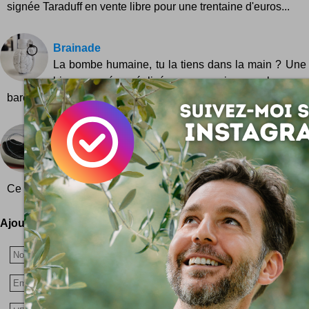
signée Taraduff en vente libre pour une trentaine d'euros...
Brainade
La bombe humaine, tu la tiens dans la main ? Une 
bien pensée, réalisée avec soin par le camar
barcelonnais Emilio Garcia...
Naviguer avec les pieds
La Flip Flop Mouse est une souris adapté à la navi
web ... avec les pieds ! Hop, une photo pour bien c
Ce n'est qu'un concept pour le moment, Flip Flop Mouse est...
Ajoutez votre avis !