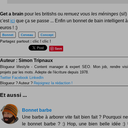
Get a brain
pour les britishs ou
remuez vous les méninges
(si!
c'est
ici
que ça se passe ... Enfin un bonnet de bain intelligent 
euros ! :)
Bonnet
Cerveau
Concept
Partagez partout : clic ! clic !
Save
Auteur :
Simon Tripnaux
Blogueur lifestyle - Content manager & expert SEO. Mon job, rendre visib
projets par les mots. Adepte de l'écriture depuis 1978.
Twitter
Facebook
LinkedIn
Blogueur ? Auteur ?
Rejoignez la rédaction !
Et aussi ...
Bonnet barbe
Une barbe à arborer vite fait bien fait ? Pourquoi n
le bonnet barbe ? :) Hop, une bien belle idée :)