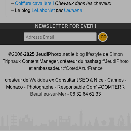
–
Coiffure cavalière !
Chevaux dans les cheveux
– Le blog
LeLaboNet
par
Lauriane
NEWSLETTER FOR EVER !
©2006-
2025
JeudiPhoto.net
le
blog lifestyle
de
Simon
Tripnaux
Content Manager, créateur du hashtag
#JeudiPhoto
et ambassadeur
#CotedAzurFrance
créateur de
Wekidea
ex Consultant SEO à Nice - Cannes -
Monaco - Photographe - Responsable Com' #COMTERR
Beaulieu-sur-Mer
- 06 32 64 61 33