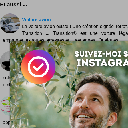
Et aussi ...
Voiture-avion
La voiture avion existe ! Une création signée Terraf
Transition ... Transition® est une voiture lég
emprunter les routes terrestres et ... aériennes ! Quelques...
BMW M1
La BMW M1 est une voiture mythique dont l'auto
beaucoup en ce moment car un come back est en vu
coté, je viens de tomber sur un très beau shooting photo de
ombres et lumières...
464 icones pour interfaces web
Plein d'icônes signées Splashy Icons. Simples et 
il faut. Idéal pour des interfaces web en tous
applications comme des backoffices. Ah oui, le lien...