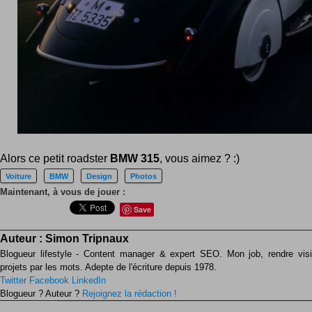
Alors ce petit roadster
BMW 315
, vous aimez ? :)
Voiture
BMW
Design
Photos
Maintenant, à vous de jouer :
Save
Auteur :
Simon Tripnaux
Blogueur lifestyle - Content manager & expert SEO. Mon job, rendre visib
projets par les mots. Adepte de l'écriture depuis 1978.
Twitter
Facebook
LinkedIn
Blogueur ? Auteur ?
Rejoignez la rédaction !