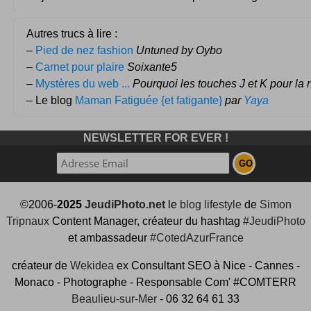
Autres trucs à lire :
–
Pied de nez fashion
Untuned by Oybo
–
Carnet pour plaire
Soixante5
–
Mystères du web ...
Pourquoi les touches J et K pour la 
– Le blog
Maman Fatiguée {et fatigante}
par
Yaya
NEWSLETTER FOR EVER !
©2006-
2025
JeudiPhoto.net
le
blog lifestyle
de
Simon
Tripnaux
Content Manager, créateur du hashtag
#JeudiPhoto
et ambassadeur
#CotedAzurFrance
créateur de
Wekidea
ex Consultant SEO à Nice - Cannes -
Monaco - Photographe - Responsable Com' #COMTERR
Beaulieu-sur-Mer
- 06 32 64 61 33