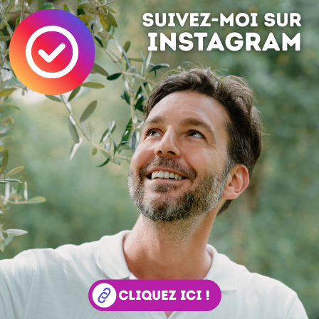
 ? Auteur ?
Rejoignez la rédaction !
si ...
Jesse Lefkowitz
Jesse Lefkowitz réalise des illustrations inspirées de la c
populaire comme les films ... Quelques images de son trava
ir plus sur son site www.jesse-lefkowitz.com
Teaser LaFraise
LaFraise annonce dans un mailing tombé ce mat
changement sur son site pour ... demain ! Le teaser se
 simplement par email avec ces quelques mots aux membr
s ... Verrez vous...
Fear Tracker
Y'a un gars sur Facebook il bosse super bien et il outresp
propos de sa nouvelle réa ! A vous d'en juger ... Fear Tracke