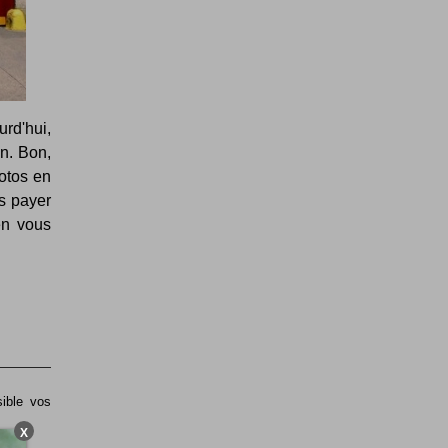
urd'hui,
on. Bon,
hotos en
s payer
en vous
sible vos
X