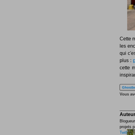
Cette m
les enc
qui c'e
plus :
p
cette 
inspira
Ghostbu
Vous ave
Auteur
Blogueur
projets p
Twitter
F