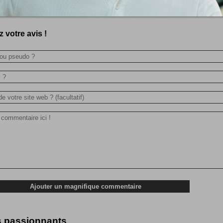
 ça marche mieux et en plus grand sur le site : http://www.f...
 votre avis !
s passionnants