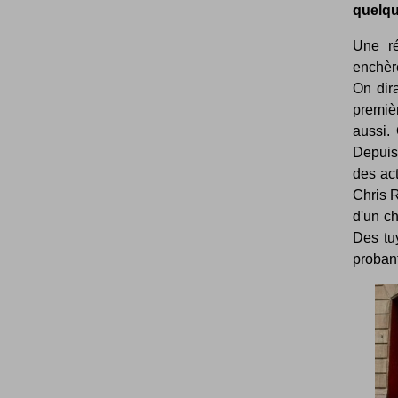
quelqu
Une ré
enchèr
On dir
premiè
aussi. 
Depuis 
des ac
Chris 
d'un c
Des tuy
probant