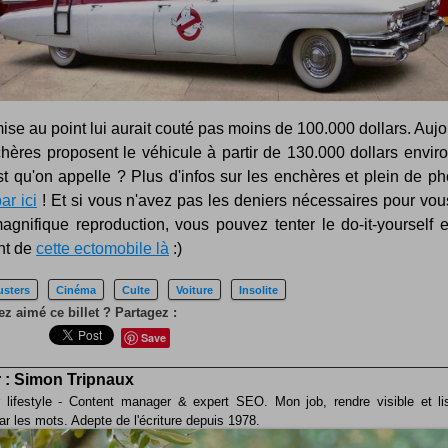
ise au point lui aurait couté pas moins de 100.000 dollars. Aujo
hères proposent le véhicule à partir de 130.000 dollars envir
st qu'on appelle ? Plus d'infos sur les enchères et plein de p
ar ici
! Et si vous n'avez pas les deniers nécessaires pour vou
magnifique reproduction, vous pouvez tenter le do-it-yourself 
nt de
cette ectomobile là
:)
sters
Cinéma
Culte
Voiture
Insolite
z aimé ce billet ? Partagez :
Save
 :
Simon Tripnaux
 lifestyle - Content manager & expert SEO. Mon job, rendre visible et li
ar les mots. Adepte de l'écriture depuis 1978.
acebook
LinkedIn