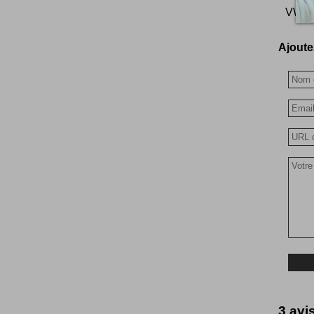
VW Et
Ajoutez
3 avi