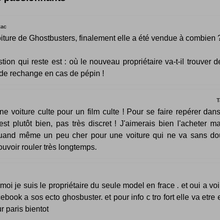
tac
voiture de Ghostbusters, finalement elle a été vendue à combien 
tion qui reste est : où le nouveau propriétaire va-t-il trouver d
de rechange en cas de pépin !
T
ne voiture culte pour un film culte ! Pour se faire repérer dans
'est plutôt bien, pas très discret ! J'aimerais bien l'acheter ma
uand même un peu cher pour une voiture qui ne va sans do
ouvoir rouler très longtemps.
 moi je suis le propriétaire du seule model en frace . et oui a voi
ebook a sos ecto ghosbuster. et pour info c tro fort elle va etre 
r paris bientot