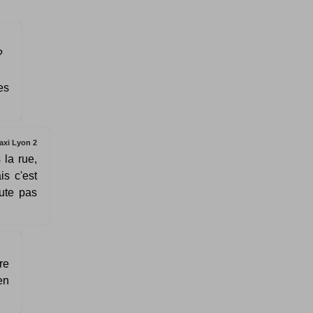
?
es
axi Lyon 2
 la rue,
is c'est
ute pas
re
en