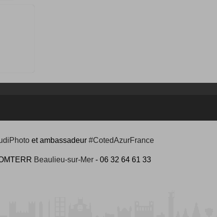
udiPhoto
et ambassadeur
#CotedAzurFrance
 #COMTERR
Beaulieu-sur-Mer
- 06 32 64 61 33