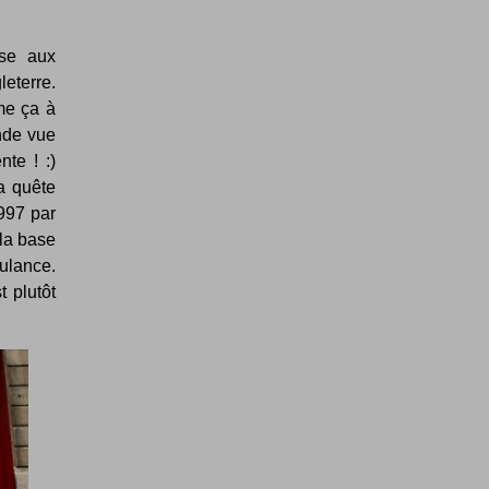
ise aux
eterre.
me ça à
nde vue
nte ! :)
la quête
997 par
 la base
ulance.
t plutôt