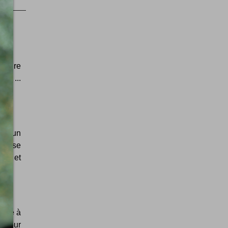
ulture
il ...
in un
 passe
es et
amme à
r pour