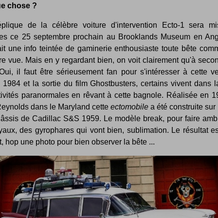
e chose ?
plique de la célèbre voiture d'intervention Ecto-1 sera m
es ce 25 septembre prochain au Brooklands Museum en Angl
ait une info teintée de gaminerie enthousiaste toute bête com
re vue. Mais en y regardant bien, on voit clairement qu'à seco
Oui, il faut être sérieusement fan pour s'intéresser à cette ve
1984 et la sortie du film Ghostbusters, certains vivent dans 
tivités paranormales en rêvant à cette bagnole. Réalisée en 1
Reynolds dans le Maryland cette
ectomobile
a été construite sur
hâssis de Cadillac S&S 1959. Le modèle break, pour faire amb
aux, des gyrophares qui vont bien, sublimation. Le résultat es
, hop une photo pour bien observer la bête ...