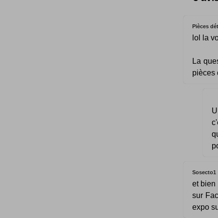
Pièces dé
lol la 
La ques
pièces 
U
c
q
p
Sosecto1
et bien
sur Fac
expo su