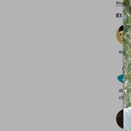
Blogueur
Et aus
en vo
donc
client