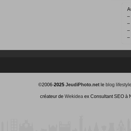
Au
–
–
–
–
©2006-
2025
JeudiPhoto.net
le
blog lifestyl
créateur de
Wekidea
ex Consultant SEO à 