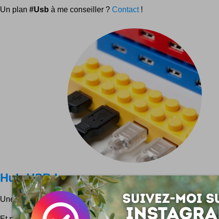
Un plan
#Usb
à me conseiller ?
Contact
!
Hub USB Lego
Une brique Lego comme hub USB.
Et non pas le contraire ! 12 dollars ici