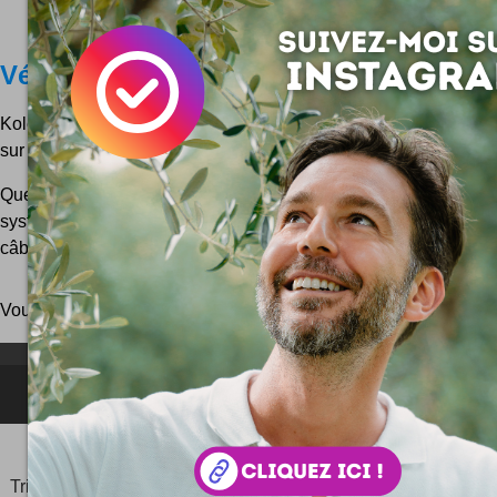
Vélos volants by Kolelinia Lab
Kolelinia Lab c'est de la recherche autour d'un projet de vélo
sur des lignes aériennes ...
Quelques infographies pour comprendre les deux concepts p
système dit Kolelinio : On voit ici un des concepts de fixation
câble aérien ... Voici le second concept imagé ...
Vous pouvez aussi parcourir le blog
au hasard
!
NEWSLETTER FOR EVER !
©2006-
2025
JeudiPhoto.net
le
blog lifestyle
de
Simon
Tripnaux
Content Manager, créateur du hashtag
#JeudiPhoto