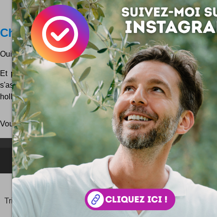
Chaud aux fesses
Oui, voilà bien un titre un brin racoleur ... et une idée un peu W
Et pourtant c'est bien de cela qu'il s'agit : un radiateur sur
s'asseoir ... Le chaise Radiator Chair est une idée signée du
hollandais Jeroen Wesselink : une bonne idée...
Vous pouvez aussi parcourir le blog
au hasard
!
NEWSLETTER FOR EVER !
©2006-
2025
JeudiPhoto.net
le
blog lifestyle
de
Simon
Tripnaux
Content Manager, créateur du hashtag
#JeudiPhoto
et ambassadeur
#CotedAzurFrance