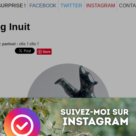
SURPRISE !
FACEBOOK
TWITTER
INSTAGRAM
CONTA
g Inuit
partout : clic ! clic !
Save