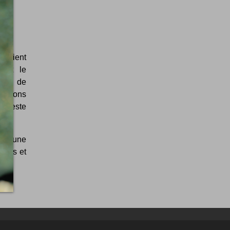
étaient
tout le
pogée de
ditions
le reste
. D'une
urbes et