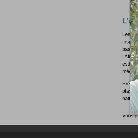
L'ar
Les pl
inspir
bastrin
l'Afri
esthéti
méconn
Précis
plastiq
naturel
Vous p