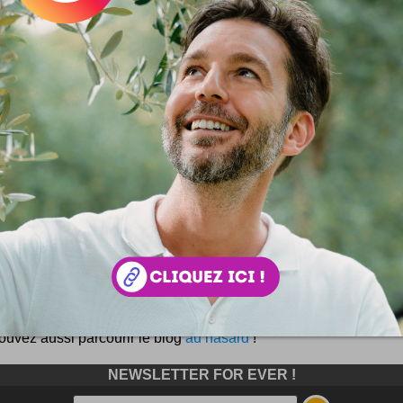
t inoui des inuits
us grands cubistes et artistes modernes de notre Occident s'
és de l'Afrique. Picasso, Braque, les masques tribals et 
gue. Pourtant, l'art "tribal" ou primitif n'est pas la seule a
que Noire. Par delà les océans et les continents, des tra
ques naissent et murissent au fil des siècles. L'une d'entre el
ue mais pourtant étonnamment moderne : l'art inuit.
ément, l'art inuit contemporain, celui du grand froid Canadien
ue élancée et très vivante, les formes de prédilections sont co
les. Quelque part entre la passion...
ouvez aussi parcourir le blog
au hasard
!
NEWSLETTER FOR EVER !