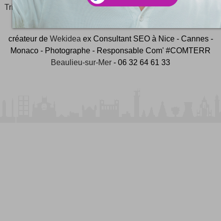
Tripnaux
Content Manager, créateur du hashtag
#JeudiPhoto
et ambassadeur
#CotedAzurFrance
créateur de
Wekidea
ex Consultant SEO à Nice - Cannes -
Monaco - Photographe - Responsable Com' #COMTERR
Beaulieu-sur-Mer
- 06 32 64 61 33