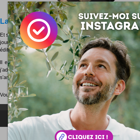
La crèche des Hipsters #Noel #Xmas
Et si on revisitait un peu les classiques de noël ? Remettre un
jour les icônes de cette fête hivernale au groove désuet, voilà 
édifiante crèche branchée !
Il est né, le divin'enfant. Non seulement les clochettes vont t
j'adore employer ce verbe dans ma prose, mais en plus l'éditi
s'annonce rock'n'roll par chez moi. Vu que...
Vous pouvez aussi parcourir le blog
au hasard
!
NEWSLETTER FOR EVER !
©2006-
2025
JeudiPhoto.net
le
blog lifestyle
de
Simon