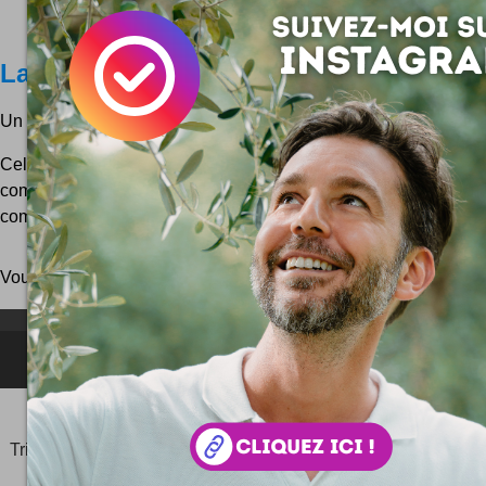
La Bonne Box
Un peu de #miam dans l'univers des boxs ...
Cela fait quelques mois que la tendance des boxs fait des rav
commerce hexagonal. La box, c'est le concept de l'abonneme
commerce électronique : le lot de chaussettes du mois, le...
Vous pouvez aussi parcourir le blog
au hasard
!
NEWSLETTER FOR EVER !
©2006-
2025
JeudiPhoto.net
le
blog lifestyle
de
Simon
Tripnaux
Content Manager, créateur du hashtag
#JeudiPhoto
et ambassadeur
#CotedAzurFrance