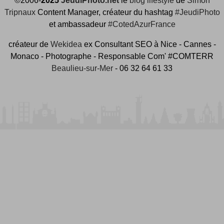
©2006-
2025
JeudiPhoto.net
le
blog lifestyle
de
Simon
Tripnaux
Content Manager, créateur du hashtag
#JeudiPhoto
et ambassadeur
#CotedAzurFrance
créateur de
Wekidea
ex Consultant SEO à Nice - Cannes -
Monaco - Photographe - Responsable Com' #COMTERR
Beaulieu-sur-Mer
- 06 32 64 61 33