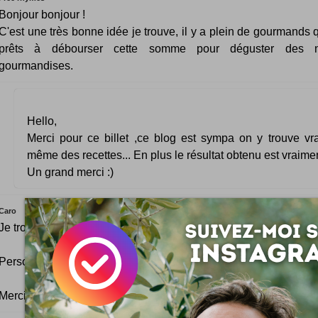
Bonjour bonjour !
C'est une très bonne idée je trouve, il y a plein de gourmands 
prêts à débourser cette somme pour déguster des n
gourmandises.
Hello,
Merci pour ce billet ,ce blog est sympa on y trouve vra
même des recettes... En plus le résultat obtenu est vraiment
Un grand merci :)
Caro
Je trouve que c'est une excellente idée et cela me donne faim :
Personnellement, je vais me renseigner et essayer de me faire li
Merci pour l'info!!