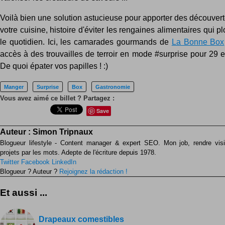
Voilà bien une solution astucieuse pour apporter des découver
votre cuisine, histoire d'éviter les rengaines alimentaires qui p
le quotidien. Ici, les camarades gourmands de
La Bonne Box
accès à des trouvailles de terroir en mode #surprise pour 29 
De quoi épater vos papilles ! :)
Manger
Surprise
Box
Gastronomie
Vous avez aimé ce billet ? Partagez :
Save
Auteur :
Simon Tripnaux
Blogueur lifestyle - Content manager & expert SEO. Mon job, rendre visib
projets par les mots. Adepte de l'écriture depuis 1978.
Twitter
Facebook
LinkedIn
Blogueur ? Auteur ?
Rejoignez la rédaction !
Et aussi ...
Drapeaux comestibles