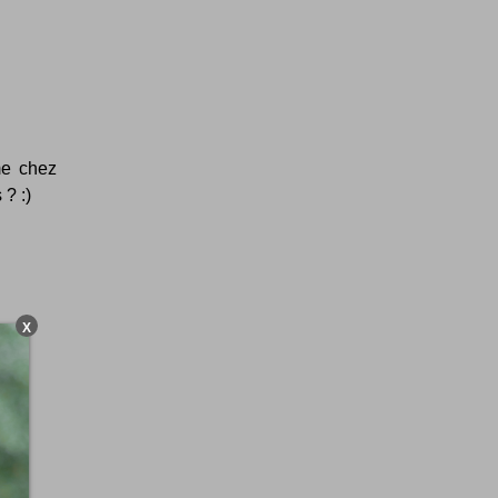
me chez
 ? :)
X