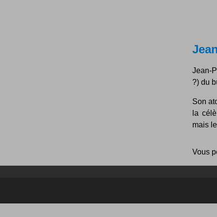
Jea
Jean-Pa
?) du b
Son ato
la cél
mais le 
Vous p