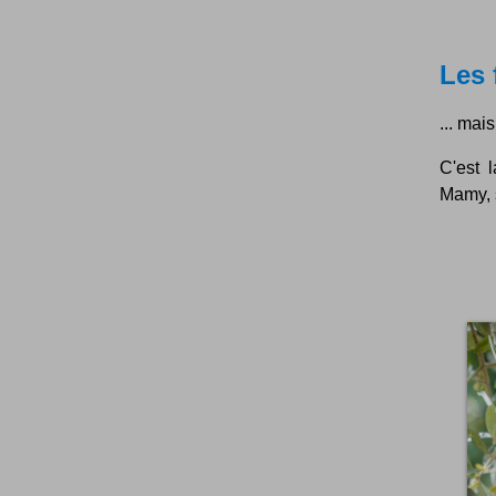
Les 
... mai
C'est 
Mamy, s