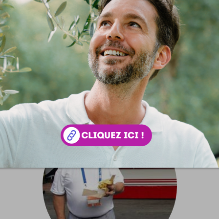
die Baby baby baby
by baby le clip à la buzz-moi-ça où les filles se promènent n
ait des émules !
e recette du marketing vulgaire parodiée dans ce clip : Les f
les, par Edouardo