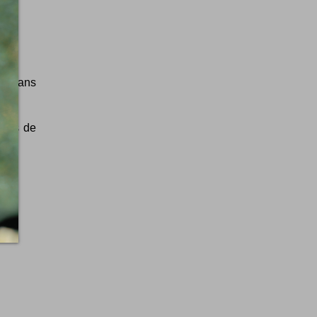
ues dans
rites de