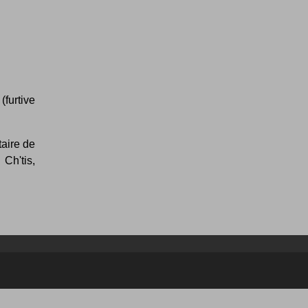
(furtive
taire de
Ch'tis,