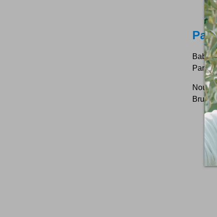
Paro
Baby ba
Paris f
Nouvell
Bruxel