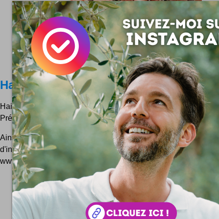
Haiku Herman
HaikuHerman.com est un site qui surfe sur le goûts des hai
Président de l'UE :)
Ainsi Herman Van Rompuy qui est friand de haikus est présen
d'inspiration pour commenter en trois vers n'importe qu
www.haikuherman.eu lance ainsi sur la home de 20minutes.fr :