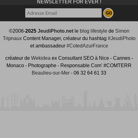
NEWSLETTER FOR EVER !
©2006-
2025
JeudiPhoto.net
le
blog lifestyle
de
Simon
Tripnaux
Content Manager, créateur du hashtag
#JeudiPhoto
et ambassadeur
#CotedAzurFrance
créateur de
Wekidea
ex Consultant SEO à Nice - Cannes -
Monaco - Photographe - Responsable Com' #COMTERR
Beaulieu-sur-Mer
- 06 32 64 61 33